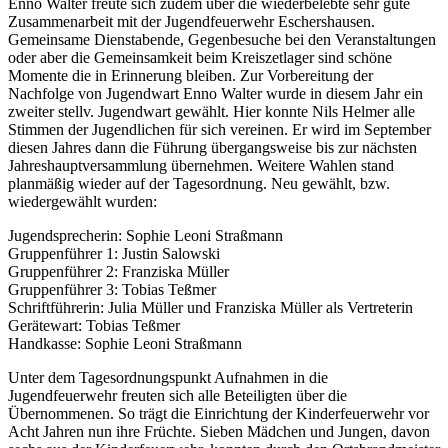
Enno Walter freute sich zudem über die wiederbelebte sehr gute
Zusammenarbeit mit der Jugendfeuerwehr Eschershausen.
Gemeinsame Dienstabende, Gegenbesuche bei den Veranstaltungen
oder aber die Gemeinsamkeit beim Kreiszetlager sind schöne
Momente die in Erinnerung bleiben. Zur Vorbereitung der
Nachfolge von Jugendwart Enno Walter wurde in diesem Jahr ein
zweiter stellv. Jugendwart gewählt. Hier konnte Nils Helmer alle
Stimmen der Jugendlichen für sich vereinen. Er wird im September
diesen Jahres dann die Führung übergangsweise bis zur nächsten
Jahreshauptversammlung übernehmen. Weitere Wahlen stand
planmäßig wieder auf der Tagesordnung. Neu gewählt, bzw.
wiedergewählt wurden:
Jugendsprecherin: Sophie Leoni Straßmann
Gruppenführer 1: Justin Salowski
Gruppenführer 2: Franziska Müller
Gruppenführer 3: Tobias Teßmer
Schriftführerin: Julia Müller und Franziska Müller als Vertreterin
Gerätewart: Tobias Teßmer
Handkasse: Sophie Leoni Straßmann
Unter dem Tagesordnungspunkt Aufnahmen in die
Jugendfeuerwehr freuten sich alle Beteiligten über die
Übernommenen. So trägt die Einrichtung der Kinderfeuerwehr vor
Acht Jahren nun ihre Früchte. Sieben Mädchen und Jungen, davon