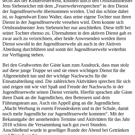
sechs aus der Kinderfeuerwehr, konnten durch den Ortsbrandmeister
Jens Siebeneicher mit dem „Feuerwehrversprechen“ in den Dienst
der Jugendfeuerwehr übernommen werden. Und das schöne dabei
ist, so Jugendwart Enno Walter, dass seine eigene Tochter nun ihren
Dienst in der Jugendfeuerwehr versehen wird. Dem konnte sich
Ortsbrandmeister Jens Siebeneicher nur anschließen. Diese trifft bei
seiner Tochter ebenso zu. Übernahmen in den aktiven Dienst gab es
zwar auch zu verzeichnen, aber beide Anwesenden werden ihren
Dienst sowohl in der Jugendfeuerwehr als auch in der Aktiven
Abteilung durchführen und somit der Jugendfeuerwehr weiterhin
zur Verfügung stehen.
Bei den Grußworten der Gäste kam zum Ausdruck, dass man stolz
auf diese junge Truppe sei und sie einen wichtigen Dienst für die
Allgemeinheit tun und der wichtige Nachwuchs für die
Einsatzabteilung sind. Die zahlreichen Aktivitäten sprechen für sich
und zeigen mit wie viel Spaß und Freude der Nachwuchs in der
Jugendfeuerwehr seinen Dienst versieht. Hierfür sprachen alle Gäste
ihren Dank an die Jugendlichen, den Betreuern und dem
Führungsteam aus. Auch ein Appell ging an die Jugendlichen:
„Macht Werbung in eurem Freundeskreis und in der Schule, damit
noch mehr Jugendliche zur Jugendfeuerwehr kommen“. Mit der
Bekanntgabe der anstehenden Termine und Aktivitäten für das Jahr
2018 schloss die Versammlung nach gut zwei Stunden.
Anschließend wurde in geselliger Runde der Abend bei Getränken