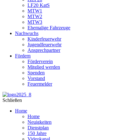
LF20 KatS
MTW1
MTW2
MTW3
Ehemalige Fahrzeuge
Nachwuchs
Kinderfeuerwehr
Jugendfeuerwehr
Ansprechpartner
Fördern
Förderverein
Mitglied werden
Spenden
Vorstand
Feuermelder
Schließen
Home
Home
Neuigkeiten
Dienstplan
150 Jahre
Videokanal