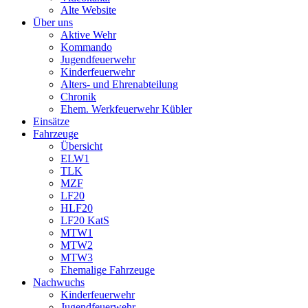
Alte Website
Über uns
Aktive Wehr
Kommando
Jugendfeuerwehr
Kinderfeuerwehr
Alters- und Ehrenabteilung
Chronik
Ehem. Werkfeuerwehr Kübler
Einsätze
Fahrzeuge
Übersicht
ELW1
TLK
MZF
LF20
HLF20
LF20 KatS
MTW1
MTW2
MTW3
Ehemalige Fahrzeuge
Nachwuchs
Kinderfeuerwehr
Jugendfeuerwehr