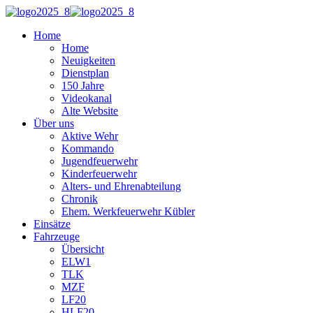
Home
Home
Neuigkeiten
Dienstplan
150 Jahre
Videokanal
Alte Website
Über uns
Aktive Wehr
Kommando
Jugendfeuerwehr
Kinderfeuerwehr
Alters- und Ehrenabteilung
Chronik
Ehem. Werkfeuerwehr Kübler
Einsätze
Fahrzeuge
Übersicht
ELW1
TLK
MZF
LF20
HLF20