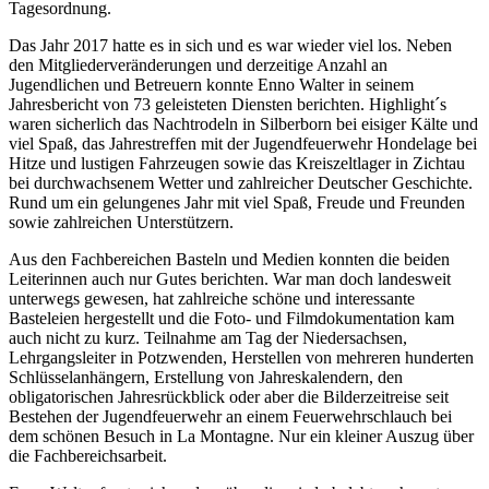
Tagesordnung.
Das Jahr 2017 hatte es in sich und es war wieder viel los. Neben
den Mitgliederveränderungen und derzeitige Anzahl an
Jugendlichen und Betreuern konnte Enno Walter in seinem
Jahresbericht von 73 geleisteten Diensten berichten. Highlight´s
waren sicherlich das Nachtrodeln in Silberborn bei eisiger Kälte und
viel Spaß, das Jahrestreffen mit der Jugendfeuerwehr Hondelage bei
Hitze und lustigen Fahrzeugen sowie das Kreiszeltlager in Zichtau
bei durchwachsenem Wetter und zahlreicher Deutscher Geschichte.
Rund um ein gelungenes Jahr mit viel Spaß, Freude und Freunden
sowie zahlreichen Unterstützern.
Aus den Fachbereichen Basteln und Medien konnten die beiden
Leiterinnen auch nur Gutes berichten. War man doch landesweit
unterwegs gewesen, hat zahlreiche schöne und interessante
Basteleien hergestellt und die Foto- und Filmdokumentation kam
auch nicht zu kurz. Teilnahme am Tag der Niedersachsen,
Lehrgangsleiter in Potzwenden, Herstellen von mehreren hunderten
Schlüsselanhängern, Erstellung von Jahreskalendern, den
obligatorischen Jahresrückblick oder aber die Bilderzeitreise seit
Bestehen der Jugendfeuerwehr an einem Feuerwehrschlauch bei
dem schönen Besuch in La Montagne. Nur ein kleiner Auszug über
die Fachbereichsarbeit.