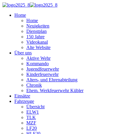
Home
Home
Neuigkeiten
Dienstplan
150 Jahre
Videokanal
Alte Website
Über uns
Aktive Wehr
Kommando
Jugendfeuerwehr
Kinderfeuerwehr
Alters- und Ehrenabteilung
Chronik
Ehem. Werkfeuerwehr Kübler
Einsätze
Fahrzeuge
Übersicht
ELW1
TLK
MZF
LF20
HLF20