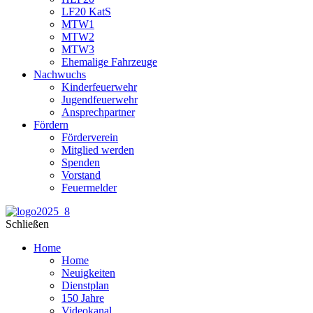
LF20 KatS
MTW1
MTW2
MTW3
Ehemalige Fahrzeuge
Nachwuchs
Kinderfeuerwehr
Jugendfeuerwehr
Ansprechpartner
Fördern
Förderverein
Mitglied werden
Spenden
Vorstand
Feuermelder
Schließen
Home
Home
Neuigkeiten
Dienstplan
150 Jahre
Videokanal