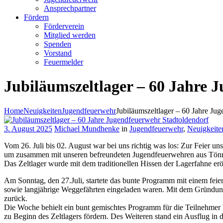
Ansprechpartner
Fördern
Förderverein
Mitglied werden
Spenden
Vorstand
Feuermelder
Jubiläumszeltlager – 60 Jahre 
Home
Neuigkeiten
Jugendfeuerwehr
Jubiläumszeltlager – 60 Jahre Jug
3. August 2025
Michael Mundhenke
in
Jugendfeuerwehr
,
Neuigkeite
Vom 26. Juli bis 02. August war bei uns richtig was los: Zur Feier u
um zusammen mit unseren befreundeten Jugendfeuerwehren aus Tönni
Das Zeltlager wurde mit dem traditionellen Hissen der Lagerfahne erö
Am Sonntag, den 27.Juli, startete das bunte Programm mit einem feie
sowie langjährige Weggefährten eingeladen waren. Mit dem Gründung
zurück.
Die Woche behielt ein bunt gemischtes Programm für die Teilnehmer b
zu Beginn des Zeltlagers fördern. Des Weiteren stand ein Ausflug in