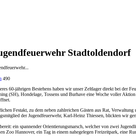
Jugendfeuerwehr Stadtoldendorf
endfeuerwehr...
n
490
nseres 60-jährigen Bestehens haben wir unser Zeltlager direkt bei der 
ng (SH), Hondelage, Tossens und Burhave eine Woche voller Aktion 
ffnet.
rlichen Festakt, zu dem neben zahlreichen Gästen aus Rat, Verwaltung
smitglied der Jugendfeuerwehr, Karl-Heinz Thiessen, blickten wir ge
ereit: ein spannender Orientierungsmarsch, welcher von zwei Jugendli
 den Zoo Hannover, ein Tag in einem nahegelegen Freizeitpark, eine Ru