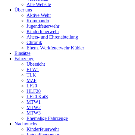
Alte Website
Über uns
Aktive Wehr
Kommando
Jugendfeuerwehr
Kinderfeuerwehr
Alters- und Ehrenabteilung
Chronik
Ehem. Werkfeuerwehr Kübler
Einsätze
Fahrzeuge
Übersicht
ELW1
TLK
MZF
LF20
HLF20
LF20 KatS
MTW1
MTW2
MTW3
Ehemalige Fahrzeuge
Nachwuchs
Kinderfeuerwehr
Jugendfeuerwehr