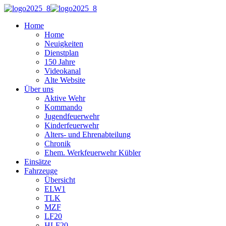
Home
Home
Neuigkeiten
Dienstplan
150 Jahre
Videokanal
Alte Website
Über uns
Aktive Wehr
Kommando
Jugendfeuerwehr
Kinderfeuerwehr
Alters- und Ehrenabteilung
Chronik
Ehem. Werkfeuerwehr Kübler
Einsätze
Fahrzeuge
Übersicht
ELW1
TLK
MZF
LF20
HLF20