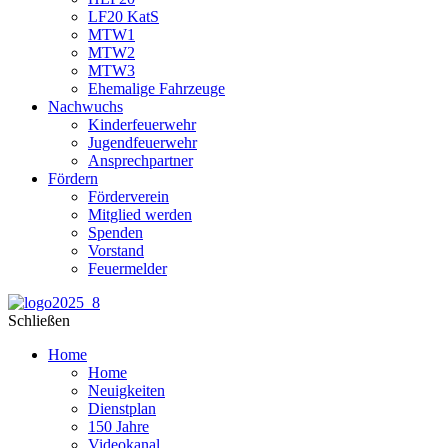
LF20 KatS
MTW1
MTW2
MTW3
Ehemalige Fahrzeuge
Nachwuchs
Kinderfeuerwehr
Jugendfeuerwehr
Ansprechpartner
Fördern
Förderverein
Mitglied werden
Spenden
Vorstand
Feuermelder
Schließen
Home
Home
Neuigkeiten
Dienstplan
150 Jahre
Videokanal