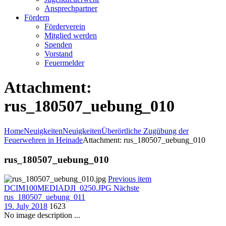
Ansprechpartner
Fördern
Förderverein
Mitglied werden
Spenden
Vorstand
Feuermelder
Attachment:
rus_180507_uebung_010
Home
Neuigkeiten
Neuigkeiten
Überörtliche Zugübung der
Feuerwehren in Heinade
Attachment: rus_180507_uebung_010
rus_180507_uebung_010
Previous item
DCIM100MEDIADJI_0250.JPG
Nächste
rus_180507_uebung_011
19. July 2018
1623
No image description ...