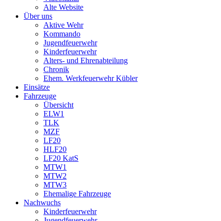
Alte Website
Über uns
Aktive Wehr
Kommando
Jugendfeuerwehr
Kinderfeuerwehr
Alters- und Ehrenabteilung
Chronik
Ehem. Werkfeuerwehr Kübler
Einsätze
Fahrzeuge
Übersicht
ELW1
TLK
MZF
LF20
HLF20
LF20 KatS
MTW1
MTW2
MTW3
Ehemalige Fahrzeuge
Nachwuchs
Kinderfeuerwehr
Jugendfeuerwehr