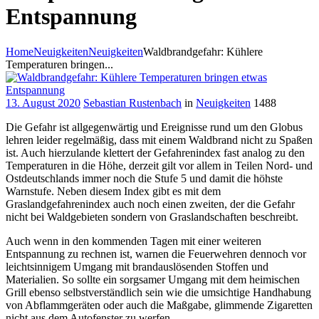
Entspannung
Home
Neuigkeiten
Neuigkeiten
Waldbrandgefahr: Kühlere
Temperaturen bringen...
13. August 2020
Sebastian Rustenbach
in
Neuigkeiten
1488
Die Gefahr ist allgegenwärtig und Ereignisse rund um den Globus
lehren leider regelmäßig, dass mit einem Waldbrand nicht zu Spaßen
ist. Auch hierzulande klettert der Gefahrenindex fast analog zu den
Temperaturen in die Höhe, derzeit gilt vor allem in Teilen Nord- und
Ostdeutschlands immer noch die Stufe 5 und damit die höhste
Warnstufe. Neben diesem Index gibt es mit dem
Graslandgefahrenindex auch noch einen zweiten, der die Gefahr
nicht bei Waldgebieten sondern von Graslandschaften beschreibt.
Auch wenn in den kommenden Tagen mit einer weiteren
Entspannung zu rechnen ist, warnen die Feuerwehren dennoch vor
leichtsinnigem Umgang mit brandauslösenden Stoffen und
Materialien. So sollte ein sorgsamer Umgang mit dem heimischen
Grill ebenso selbstverständlich sein wie die umsichtige Handhabung
von Abflammgeräten oder auch die Maßgabe, glimmende Zigaretten
nicht aus dem Autofenster zu werfen.