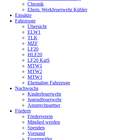
Chronik
Ehem. Werkfeuerwehr Kübler
Einsätze
Fahrzeuge
Übersicht
ELW1
TLK
MZF
LF20
HLF20
LF20 KatS
MTW1
MTW2
MTW3
Ehemalige Fahrzeuge
Nachwuchs
Kinderfeuerwehr
Jugendfeuerwehr
Ansprechpartner
Fördern
Förderverein
Mitglied werden
Spenden
Vorstand
Feuermelder