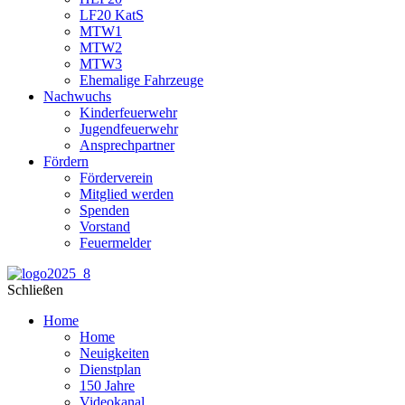
LF20 KatS
MTW1
MTW2
MTW3
Ehemalige Fahrzeuge
Nachwuchs
Kinderfeuerwehr
Jugendfeuerwehr
Ansprechpartner
Fördern
Förderverein
Mitglied werden
Spenden
Vorstand
Feuermelder
Schließen
Home
Home
Neuigkeiten
Dienstplan
150 Jahre
Videokanal