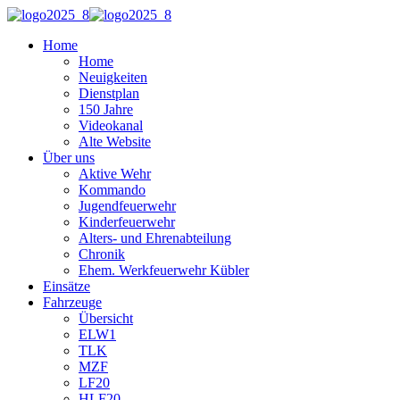
Home
Home
Neuigkeiten
Dienstplan
150 Jahre
Videokanal
Alte Website
Über uns
Aktive Wehr
Kommando
Jugendfeuerwehr
Kinderfeuerwehr
Alters- und Ehrenabteilung
Chronik
Ehem. Werkfeuerwehr Kübler
Einsätze
Fahrzeuge
Übersicht
ELW1
TLK
MZF
LF20
HLF20