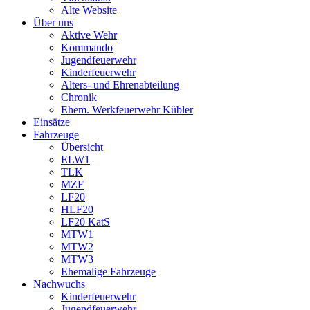
Alte Website
Über uns
Aktive Wehr
Kommando
Jugendfeuerwehr
Kinderfeuerwehr
Alters- und Ehrenabteilung
Chronik
Ehem. Werkfeuerwehr Kübler
Einsätze
Fahrzeuge
Übersicht
ELW1
TLK
MZF
LF20
HLF20
LF20 KatS
MTW1
MTW2
MTW3
Ehemalige Fahrzeuge
Nachwuchs
Kinderfeuerwehr
Jugendfeuerwehr