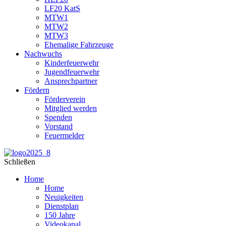
LF20 KatS
MTW1
MTW2
MTW3
Ehemalige Fahrzeuge
Nachwuchs
Kinderfeuerwehr
Jugendfeuerwehr
Ansprechpartner
Fördern
Förderverein
Mitglied werden
Spenden
Vorstand
Feuermelder
Schließen
Home
Home
Neuigkeiten
Dienstplan
150 Jahre
Videokanal