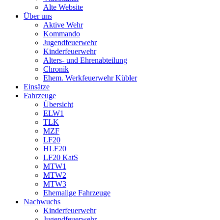
Alte Website
Über uns
Aktive Wehr
Kommando
Jugendfeuerwehr
Kinderfeuerwehr
Alters- und Ehrenabteilung
Chronik
Ehem. Werkfeuerwehr Kübler
Einsätze
Fahrzeuge
Übersicht
ELW1
TLK
MZF
LF20
HLF20
LF20 KatS
MTW1
MTW2
MTW3
Ehemalige Fahrzeuge
Nachwuchs
Kinderfeuerwehr
Jugendfeuerwehr