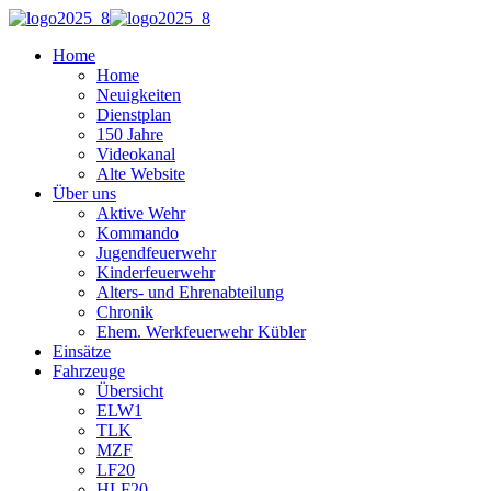
Home
Home
Neuigkeiten
Dienstplan
150 Jahre
Videokanal
Alte Website
Über uns
Aktive Wehr
Kommando
Jugendfeuerwehr
Kinderfeuerwehr
Alters- und Ehrenabteilung
Chronik
Ehem. Werkfeuerwehr Kübler
Einsätze
Fahrzeuge
Übersicht
ELW1
TLK
MZF
LF20
HLF20