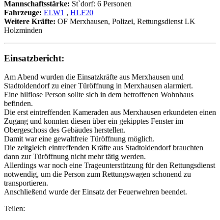
Mannschaftsstärke:
St`dorf: 6 Personen
Fahrzeuge:
ELW1
,
HLF20
Weitere Kräfte:
OF Merxhausen, Polizei, Rettungsdienst LK
Holzminden
Einsatzbericht:
Am Abend wurden die Einsatzkräfte aus Merxhausen und
Stadtoldendorf zu einer Türöffnung in Merxhausen alarmiert.
Eine hilflose Person sollte sich in dem betroffenen Wohnhaus
befinden.
Die erst eintreffenden Kameraden aus Merxhausen erkundeten einen
Zugang und konnten diesen über ein gekipptes Fenster im
Obergeschoss des Gebäudes herstellen.
Damit war eine gewaltfreie Türöffnung möglich.
Die zeitgleich eintreffenden Kräfte aus Stadtoldendorf brauchten
dann zur Türöffnung nicht mehr tätig werden.
Allerdings war noch eine Trageunterstützung für den Rettungsdienst
notwendig, um die Person zum Rettungswagen schonend zu
transportieren.
Anschließend wurde der Einsatz der Feuerwehren beendet.
Teilen: