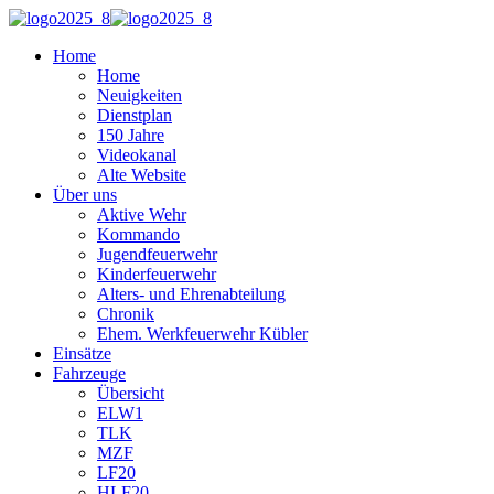
Home
Home
Neuigkeiten
Dienstplan
150 Jahre
Videokanal
Alte Website
Über uns
Aktive Wehr
Kommando
Jugendfeuerwehr
Kinderfeuerwehr
Alters- und Ehrenabteilung
Chronik
Ehem. Werkfeuerwehr Kübler
Einsätze
Fahrzeuge
Übersicht
ELW1
TLK
MZF
LF20
HLF20