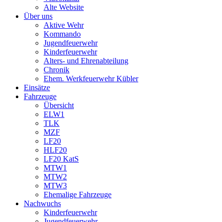
Alte Website
Über uns
Aktive Wehr
Kommando
Jugendfeuerwehr
Kinderfeuerwehr
Alters- und Ehrenabteilung
Chronik
Ehem. Werkfeuerwehr Kübler
Einsätze
Fahrzeuge
Übersicht
ELW1
TLK
MZF
LF20
HLF20
LF20 KatS
MTW1
MTW2
MTW3
Ehemalige Fahrzeuge
Nachwuchs
Kinderfeuerwehr
Jugendfeuerwehr