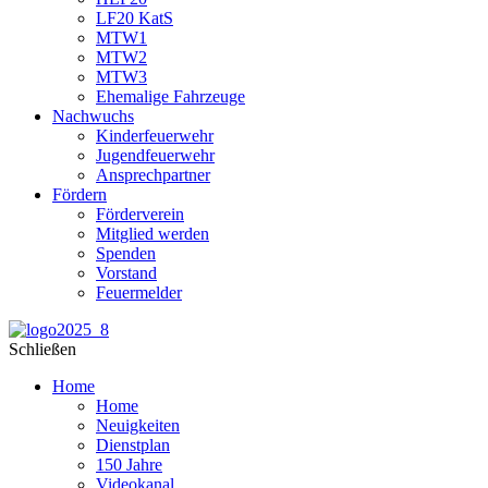
LF20 KatS
MTW1
MTW2
MTW3
Ehemalige Fahrzeuge
Nachwuchs
Kinderfeuerwehr
Jugendfeuerwehr
Ansprechpartner
Fördern
Förderverein
Mitglied werden
Spenden
Vorstand
Feuermelder
Schließen
Home
Home
Neuigkeiten
Dienstplan
150 Jahre
Videokanal