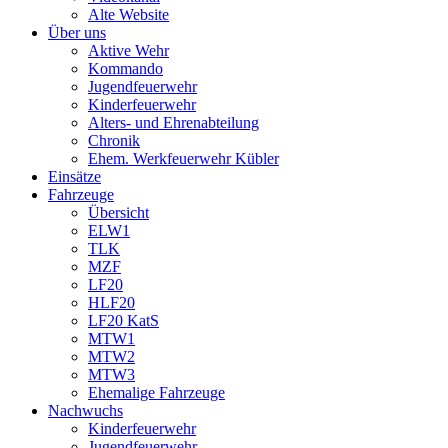
Alte Website
Über uns
Aktive Wehr
Kommando
Jugendfeuerwehr
Kinderfeuerwehr
Alters- und Ehrenabteilung
Chronik
Ehem. Werkfeuerwehr Kübler
Einsätze
Fahrzeuge
Übersicht
ELW1
TLK
MZF
LF20
HLF20
LF20 KatS
MTW1
MTW2
MTW3
Ehemalige Fahrzeuge
Nachwuchs
Kinderfeuerwehr
Jugendfeuerwehr