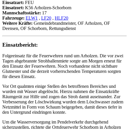
Einsatzart:
FEU
Einsatzort:
K56 Arholzen-Schorborn
Mannschaftsstärke:
17
Fahrzeuge:
ELW1
,
LF20
,
HLF20
Weitere Kräfte:
Gemeindebrandmeister, OF Arholzen, OF
Deensen, OF Schorborn, Rettungsdienst
Einsatzbericht:
Folgeeinsatz für die Feuerwehren rund um Arholzen. Die vor zwei
Tagen abgebrannte Strohballenmiete sorgte am Morgen erneut für
den Einsatz der Feuerwehren. Noch vorhandene nicht sichtbare
Glutnester und die derzeit vorherrschenden Temperaturen sorgten
für diesen Einsatz.
Vor Ort qualmten einige Stellen des betroffenen Bereiches und
wurden mit Wasser abgelöscht. Hierzu nahmen die Einsatzkräfte
Räumgerät zur Hilfe und zogen das Stroh damit auseinander. Zur
Verbesserung der Löschwirkung wurden dem Löschwasser zudem
Netzmittel in Form von Schaum beigegeben, damit dieses tiefer in
den Untergrund eindringen konnte.
Um die Wasserversorgung im Pendelverkehr durchgehend
sicherzustellen, richtete die Ortsfeuerwehr Schorborn in Arholzen