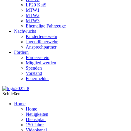
LF20 KatS
MTW1
MTW2
MTW3
Ehemalige Fahrzeuge
Nachwuchs
Kinderfeuerwehr
Jugendfeuerwehr
Ansprechpartner
Fördern
Förderverein
Mitglied werden
Spenden
Vorstand
Feuermelder
Schließen
Home
Home
Neuigkeiten
Dienstplan
150 Jahre
Videokanal