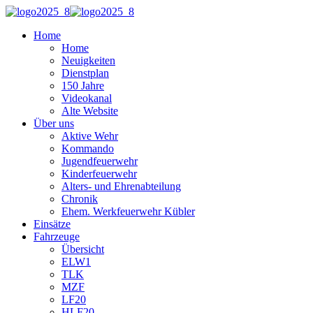
Home
Home
Neuigkeiten
Dienstplan
150 Jahre
Videokanal
Alte Website
Über uns
Aktive Wehr
Kommando
Jugendfeuerwehr
Kinderfeuerwehr
Alters- und Ehrenabteilung
Chronik
Ehem. Werkfeuerwehr Kübler
Einsätze
Fahrzeuge
Übersicht
ELW1
TLK
MZF
LF20
HLF20