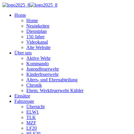
Home
Home
Neuigkeiten
Dienstplan
150 Jahre
Videokanal
Alte Website
Über uns
Aktive Wehr
Kommando
Jugendfeuerwehr
Kinderfeuerwehr
Alters- und Ehrenabteilung
Chronik
Ehem. Werkfeuerwehr Kübler
Einsätze
Fahrzeuge
Übersicht
ELW1
TLK
MZF
LF20
HLF20