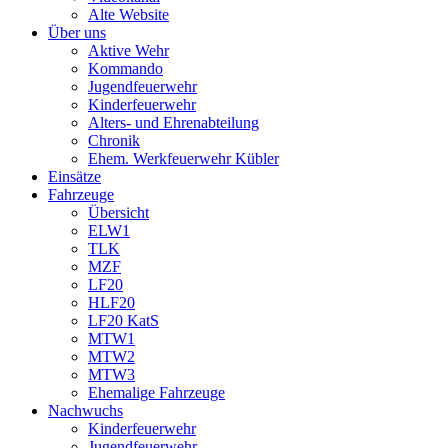
Alte Website
Über uns
Aktive Wehr
Kommando
Jugendfeuerwehr
Kinderfeuerwehr
Alters- und Ehrenabteilung
Chronik
Ehem. Werkfeuerwehr Kübler
Einsätze
Fahrzeuge
Übersicht
ELW1
TLK
MZF
LF20
HLF20
LF20 KatS
MTW1
MTW2
MTW3
Ehemalige Fahrzeuge
Nachwuchs
Kinderfeuerwehr
Jugendfeuerwehr