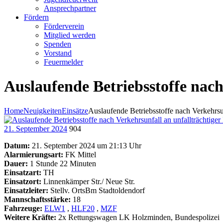
Ansprechpartner
Fördern
Förderverein
Mitglied werden
Spenden
Vorstand
Feuermelder
Auslaufende Betriebsstoffe nach
Home
Neuigkeiten
Einsätze
Auslaufende Betriebsstoffe nach Verkehrsun
21. September 2024
904
Datum:
21. September 2024 um 21:13 Uhr
Alarmierungsart:
FK Mittel
Dauer:
1 Stunde 22 Minuten
Einsatzart:
TH
Einsatzort:
Linnenkämper Str./ Neue Str.
Einsatzleiter:
Stellv. OrtsBm Stadtoldendorf
Mannschaftsstärke:
18
Fahrzeuge:
ELW1
,
HLF20
,
MZF
Weitere Kräfte:
2x Rettungswagen LK Holzminden, Bundespolizei