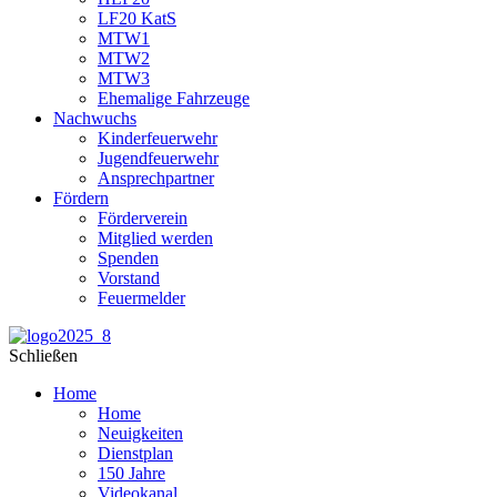
LF20 KatS
MTW1
MTW2
MTW3
Ehemalige Fahrzeuge
Nachwuchs
Kinderfeuerwehr
Jugendfeuerwehr
Ansprechpartner
Fördern
Förderverein
Mitglied werden
Spenden
Vorstand
Feuermelder
Schließen
Home
Home
Neuigkeiten
Dienstplan
150 Jahre
Videokanal