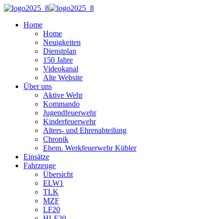
Home
Home
Neuigkeiten
Dienstplan
150 Jahre
Videokanal
Alte Website
Über uns
Aktive Wehr
Kommando
Jugendfeuerwehr
Kinderfeuerwehr
Alters- und Ehrenabteilung
Chronik
Ehem. Werkfeuerwehr Kübler
Einsätze
Fahrzeuge
Übersicht
ELW1
TLK
MZF
LF20
HLF20