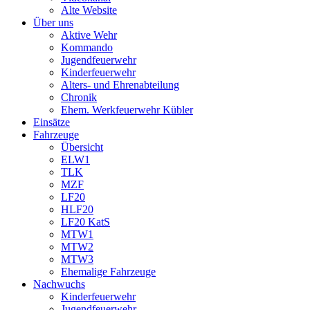
Alte Website
Über uns
Aktive Wehr
Kommando
Jugendfeuerwehr
Kinderfeuerwehr
Alters- und Ehrenabteilung
Chronik
Ehem. Werkfeuerwehr Kübler
Einsätze
Fahrzeuge
Übersicht
ELW1
TLK
MZF
LF20
HLF20
LF20 KatS
MTW1
MTW2
MTW3
Ehemalige Fahrzeuge
Nachwuchs
Kinderfeuerwehr
Jugendfeuerwehr