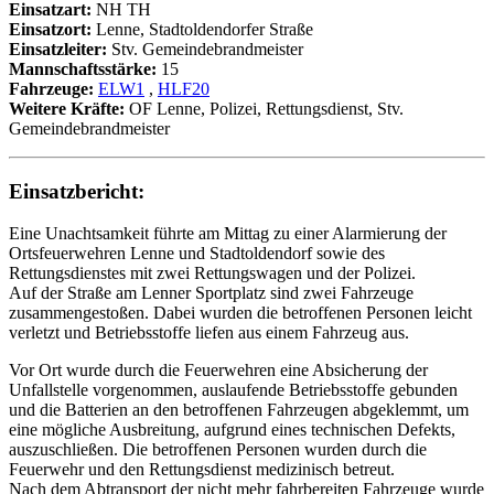
Einsatzart:
NH TH
Einsatzort:
Lenne, Stadtoldendorfer Straße
Einsatzleiter:
Stv. Gemeindebrandmeister
Mannschaftsstärke:
15
Fahrzeuge:
ELW1
,
HLF20
Weitere Kräfte:
OF Lenne, Polizei, Rettungsdienst, Stv.
Gemeindebrandmeister
Einsatzbericht:
Eine Unachtsamkeit führte am Mittag zu einer Alarmierung der
Ortsfeuerwehren Lenne und Stadtoldendorf sowie des
Rettungsdienstes mit zwei Rettungswagen und der Polizei.
Auf der Straße am Lenner Sportplatz sind zwei Fahrzeuge
zusammengestoßen. Dabei wurden die betroffenen Personen leicht
verletzt und Betriebsstoffe liefen aus einem Fahrzeug aus.
Vor Ort wurde durch die Feuerwehren eine Absicherung der
Unfallstelle vorgenommen, auslaufende Betriebsstoffe gebunden
und die Batterien an den betroffenen Fahrzeugen abgeklemmt, um
eine mögliche Ausbreitung, aufgrund eines technischen Defekts,
auszuschließen. Die betroffenen Personen wurden durch die
Feuerwehr und den Rettungsdienst medizinisch betreut.
Nach dem Abtransport der nicht mehr fahrbereiten Fahrzeuge wurde