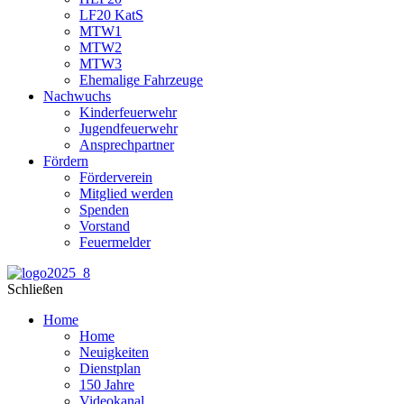
LF20 KatS
MTW1
MTW2
MTW3
Ehemalige Fahrzeuge
Nachwuchs
Kinderfeuerwehr
Jugendfeuerwehr
Ansprechpartner
Fördern
Förderverein
Mitglied werden
Spenden
Vorstand
Feuermelder
Schließen
Home
Home
Neuigkeiten
Dienstplan
150 Jahre
Videokanal