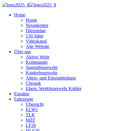
Home
Home
Neuigkeiten
Dienstplan
150 Jahre
Videokanal
Alte Website
Über uns
Aktive Wehr
Kommando
Jugendfeuerwehr
Kinderfeuerwehr
Alters- und Ehrenabteilung
Chronik
Ehem. Werkfeuerwehr Kübler
Einsätze
Fahrzeuge
Übersicht
ELW1
TLK
MZF
LF20
HLF20