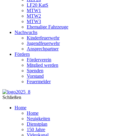
LF20 KatS
MTW1
MTW2
MTW3
Ehemalige Fahrzeuge
Nachwuchs
Kinderfeuerwehr
Jugendfeuerwehr
Ansprechpartner
Fördern
Förderverein
Mitglied werden
Spenden
Vorstand
Feuermelder
Schließen
Home
Home
Neuigkeiten
Dienstplan
150 Jahre
Videokanal