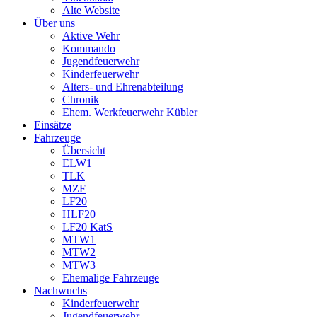
Alte Website
Über uns
Aktive Wehr
Kommando
Jugendfeuerwehr
Kinderfeuerwehr
Alters- und Ehrenabteilung
Chronik
Ehem. Werkfeuerwehr Kübler
Einsätze
Fahrzeuge
Übersicht
ELW1
TLK
MZF
LF20
HLF20
LF20 KatS
MTW1
MTW2
MTW3
Ehemalige Fahrzeuge
Nachwuchs
Kinderfeuerwehr
Jugendfeuerwehr