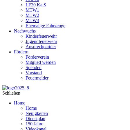
LF20 KatS
MTW1
MTW2
MTW3
Ehemalige Fahrzeuge
Nachwuchs
Kinderfeuerwehr
Jugendfeuerwehr
Ansprechpartner
Fördern
Förderverein
Mitglied werden
Spenden
Vorstand
Feuermelder
Schließen
Home
Home
Neuigkeiten
Dienstplan
150 Jahre
Videokanal