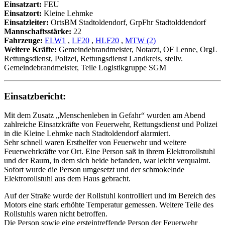
Einsatzart:
FEU
Einsatzort:
Kleine Lehmke
Einsatzleiter:
OrtsBM Stadtoldendorf, GrpFhr Stadtolddendorf
Mannschaftsstärke:
22
Fahrzeuge:
ELW1
,
LF20
,
HLF20
,
MTW (2)
Weitere Kräfte:
Gemeindebrandmeister, Notarzt, OF Lenne, OrgL
Rettungsdienst, Polizei, Rettungsdienst Landkreis, stellv.
Gemeindebrandmeister, Teile Logistikgruppe SGM
Einsatzbericht:
Mit dem Zusatz „Menschenleben in Gefahr“ wurden am Abend
zahlreiche Einsatzkräfte von Feuerwehr, Rettungsdienst und Polizei
in die Kleine Lehmke nach Stadtoldendorf alarmiert.
Sehr schnell waren Ersthelfer von Feuerwehr und weitere
Feuerwehrkräfte vor Ort. Eine Person saß in ihrem Elektrorollstuhl
und der Raum, in dem sich beide befanden, war leicht verqualmt.
Sofort wurde die Person umgesetzt und der schmokelnde
Elektrorollstuhl aus dem Haus gebracht.
Auf der Straße wurde der Rollstuhl kontrolliert und im Bereich des
Motors eine stark erhöhte Temperatur gemessen. Weitere Teile des
Rollstuhls waren nicht betroffen.
Die Person sowie eine ersteintreffende Person der Feuerwehr