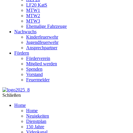
LF20 KatS
MTW1
MTW2
MTW3
Ehemalige Fahrzeuge
Nachwuchs
Kinderfeuerwehr
Jugendfeuerwehr
Ansprechpartner
Fördern
Förderverein
Mitglied werden
Spenden
Vorstand
Feuermelder
Schließen
Home
Home
Neuigkeiten
Dienstplan
150 Jahre
Videokanal