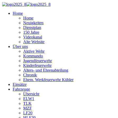
Home
Home
Neuigkeiten
Dienstplan
150 Jahre
Videokanal
Alte Website
Über uns
Aktive Wehr
Kommando
Jugendfeuerwehr
Kinderfeuerwehr
Alters- und Ehrenabteilung
Chronik
Ehem. Werkfeuerwehr Kübler
Einsätze
Fahrzeuge
Übersicht
ELW1
TLK
MZF
LF20
HLF20