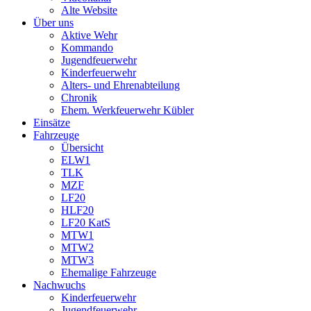
Alte Website
Über uns
Aktive Wehr
Kommando
Jugendfeuerwehr
Kinderfeuerwehr
Alters- und Ehrenabteilung
Chronik
Ehem. Werkfeuerwehr Kübler
Einsätze
Fahrzeuge
Übersicht
ELW1
TLK
MZF
LF20
HLF20
LF20 KatS
MTW1
MTW2
MTW3
Ehemalige Fahrzeuge
Nachwuchs
Kinderfeuerwehr
Jugendfeuerwehr