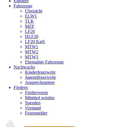
Einsätze
Fahrzeuge
Übersicht
ELW1
TLK
MZF
LF20
HLF20
LF20 KatS
MTW1
MTW2
MTW3
Ehemalige Fahrzeuge
Nachwuchs
Kinderfeuerwehr
Jugendfeuerwehr
Ansprechpartner
Fördern
Förderverein
Mitglied werden
Spenden
Vorstand
Feuermelder