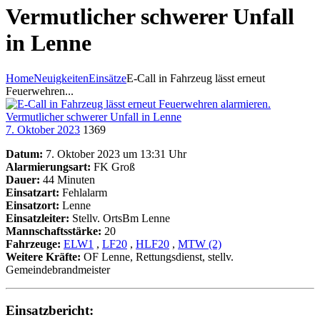
Vermutlicher schwerer Unfall
in Lenne
Home
Neuigkeiten
Einsätze
E-Call in Fahrzeug lässt erneut
Feuerwehren...
7. Oktober 2023
1369
Datum:
7. Oktober 2023 um 13:31 Uhr
Alarmierungsart:
FK Groß
Dauer:
44 Minuten
Einsatzart:
Fehlalarm
Einsatzort:
Lenne
Einsatzleiter:
Stellv. OrtsBm Lenne
Mannschaftsstärke:
20
Fahrzeuge:
ELW1
,
LF20
,
HLF20
,
MTW (2)
Weitere Kräfte:
OF Lenne, Rettungsdienst, stellv.
Gemeindebrandmeister
Einsatzbericht: