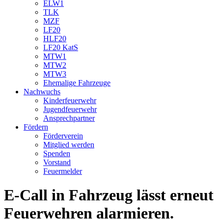
ELW1
TLK
MZF
LF20
HLF20
LF20 KatS
MTW1
MTW2
MTW3
Ehemalige Fahrzeuge
Nachwuchs
Kinderfeuerwehr
Jugendfeuerwehr
Ansprechpartner
Fördern
Förderverein
Mitglied werden
Spenden
Vorstand
Feuermelder
E-Call in Fahrzeug lässt erneut
Feuerwehren alarmieren.