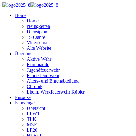
Home
Home
Neuigkeiten
Dienstplan
150 Jahre
Videokanal
Alte Website
Über uns
Aktive Wehr
Kommando
Jugendfeuerwehr
Kinderfeuerwehr
Alters- und Ehrenabteilung
Chronik
Ehem. Werkfeuerwehr Kübler
Einsätze
Fahrzeuge
Übersicht
ELW1
TLK
MZF
LF20
HLF20