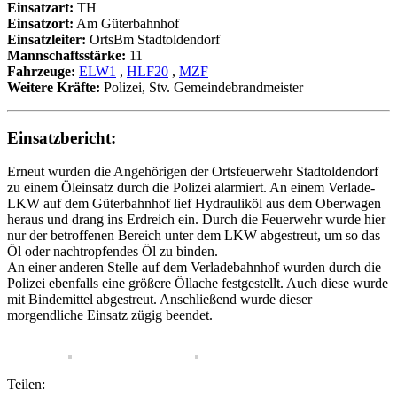
Einsatzart:
TH
Einsatzort:
Am Güterbahnhof
Einsatzleiter:
OrtsBm Stadtoldendorf
Mannschaftsstärke:
11
Fahrzeuge:
ELW1
,
HLF20
,
MZF
Weitere Kräfte:
Polizei, Stv. Gemeindebrandmeister
Einsatzbericht:
Erneut wurden die Angehörigen der Ortsfeuerwehr Stadtoldendorf
zu einem Öleinsatz durch die Polizei alarmiert. An einem Verlade-
LKW auf dem Güterbahnhof lief Hydrauliköl aus dem Oberwagen
heraus und drang ins Erdreich ein. Durch die Feuerwehr wurde hier
nur der betroffenen Bereich unter dem LKW abgestreut, um so das
Öl oder nachtropfendes Öl zu binden.
An einer anderen Stelle auf dem Verladebahnhof wurden durch die
Polizei ebenfalls eine größere Öllache festgestellt. Auch diese wurde
mit Bindemittel abgestreut. Anschließend wurde dieser
morgendliche Einsatz zügig beendet.
Teilen: