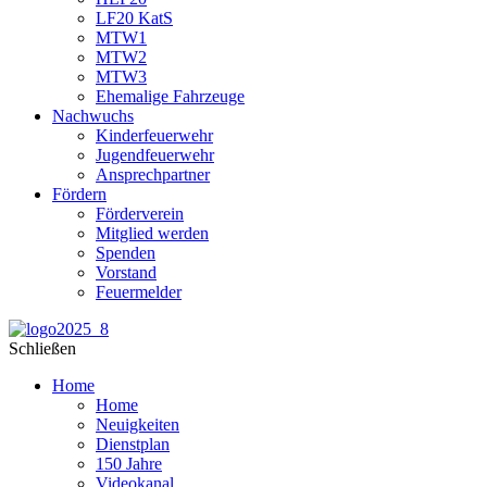
LF20 KatS
MTW1
MTW2
MTW3
Ehemalige Fahrzeuge
Nachwuchs
Kinderfeuerwehr
Jugendfeuerwehr
Ansprechpartner
Fördern
Förderverein
Mitglied werden
Spenden
Vorstand
Feuermelder
Schließen
Home
Home
Neuigkeiten
Dienstplan
150 Jahre
Videokanal