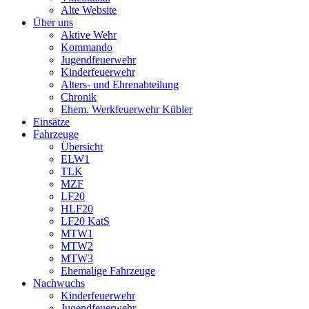
Alte Website
Über uns
Aktive Wehr
Kommando
Jugendfeuerwehr
Kinderfeuerwehr
Alters- und Ehrenabteilung
Chronik
Ehem. Werkfeuerwehr Kübler
Einsätze
Fahrzeuge
Übersicht
ELW1
TLK
MZF
LF20
HLF20
LF20 KatS
MTW1
MTW2
MTW3
Ehemalige Fahrzeuge
Nachwuchs
Kinderfeuerwehr
Jugendfeuerwehr