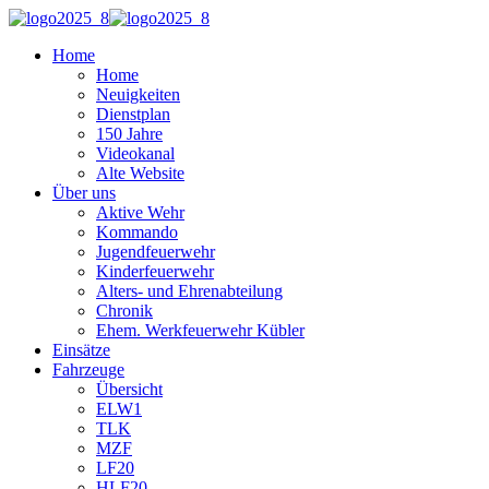
Home
Home
Neuigkeiten
Dienstplan
150 Jahre
Videokanal
Alte Website
Über uns
Aktive Wehr
Kommando
Jugendfeuerwehr
Kinderfeuerwehr
Alters- und Ehrenabteilung
Chronik
Ehem. Werkfeuerwehr Kübler
Einsätze
Fahrzeuge
Übersicht
ELW1
TLK
MZF
LF20
HLF20