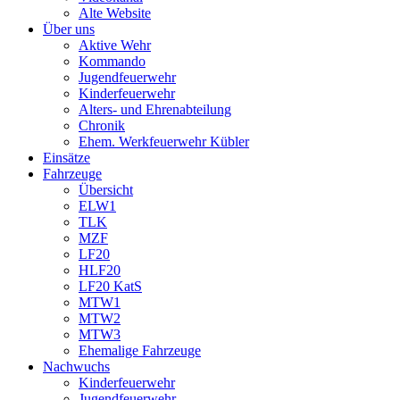
Alte Website
Über uns
Aktive Wehr
Kommando
Jugendfeuerwehr
Kinderfeuerwehr
Alters- und Ehrenabteilung
Chronik
Ehem. Werkfeuerwehr Kübler
Einsätze
Fahrzeuge
Übersicht
ELW1
TLK
MZF
LF20
HLF20
LF20 KatS
MTW1
MTW2
MTW3
Ehemalige Fahrzeuge
Nachwuchs
Kinderfeuerwehr
Jugendfeuerwehr