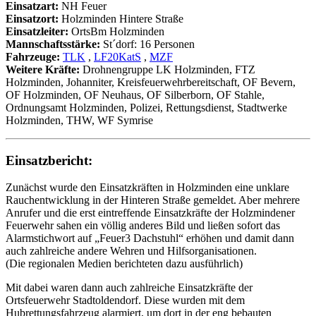
Einsatzart:
NH Feuer
Einsatzort:
Holzminden Hintere Straße
Einsatzleiter:
OrtsBm Holzminden
Mannschaftsstärke:
St´dorf: 16 Personen
Fahrzeuge:
TLK
,
LF20KatS
,
MZF
Weitere Kräfte:
Drohnengruppe LK Holzminden, FTZ
Holzminden, Johanniter, Kreisfeuerwehrbereitschaft, OF Bevern,
OF Holzminden, OF Neuhaus, OF Silberborn, OF Stahle,
Ordnungsamt Holzminden, Polizei, Rettungsdienst, Stadtwerke
Holzminden, THW, WF Symrise
Einsatzbericht:
Zunächst wurde den Einsatzkräften in Holzminden eine unklare
Rauchentwicklung in der Hinteren Straße gemeldet. Aber mehrere
Anrufer und die erst eintreffende Einsatzkräfte der Holzmindener
Feuerwehr sahen ein völlig anderes Bild und ließen sofort das
Alarmstichwort auf „Feuer3 Dachstuhl“ erhöhen und damit dann
auch zahlreiche andere Wehren und Hilfsorganisationen.
(Die regionalen Medien berichteten dazu ausführlich)
Mit dabei waren dann auch zahlreiche Einsatzkräfte der
Ortsfeuerwehr Stadtoldendorf. Diese wurden mit dem
Hubrettungsfahrzeug alarmiert, um dort in der eng bebauten