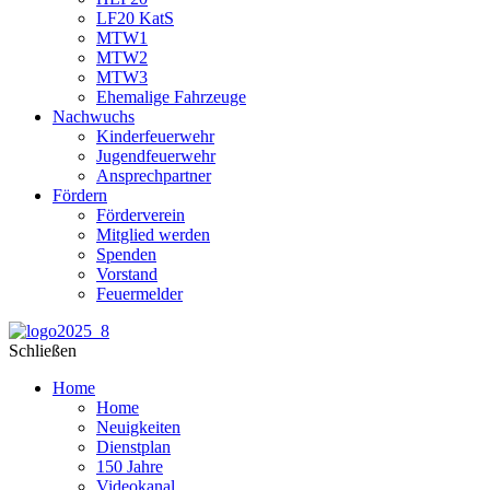
LF20 KatS
MTW1
MTW2
MTW3
Ehemalige Fahrzeuge
Nachwuchs
Kinderfeuerwehr
Jugendfeuerwehr
Ansprechpartner
Fördern
Förderverein
Mitglied werden
Spenden
Vorstand
Feuermelder
Schließen
Home
Home
Neuigkeiten
Dienstplan
150 Jahre
Videokanal