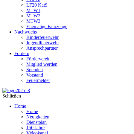
LF20 KatS
MTW1
MTW2
MTW3
Ehemalige Fahrzeuge
Nachwuchs
Kinderfeuerwehr
Jugendfeuerwehr
Ansprechpartner
Fördern
Förderverein
Mitglied werden
Spenden
Vorstand
Feuermelder
Schließen
Home
Home
Neuigkeiten
Dienstplan
150 Jahre
Videokanal