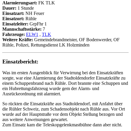
Alarmierungsart:
FK TLK
Dauer:
1 Stunde
Einsatzart:
NH Feuer
Einsatzort:
Rühle
Einsatzleiter:
GrpFhr 1
Mannschaftsstärke:
7
Fahrzeuge:
ELW1
,
TLK
Weitere Kräfte:
Gemeindebrandmeister, OF Bodenwerder, OF
Rühle, Polizei, Rettungsdienst LK Holzminden
Einsatzbericht:
Was im ersten Ausgenblick für Verwirrung bei den Einsatzkräften
sorgte, war eine Alarmierung der Stadtoldendorfer Einsatzkräfte zu
einem Schuppenbrand nach Rühle. Dort brannte eine Schuppen und
ein Hubrettungsfahrzeug wurde gem der Alarm- und
Ausrückeordnung mit alarmiert.
So rückten die Einsatzkräfte aus Stadtoldendorf, mit Anfahrt über
die Rühler Schweiz, zum Schadensobjekt nach Rühle aus. Vor Ort
wurde auf der Hauptstraße vor dem Objekt Stellung bezogen und
aus weitere Anweisungen gewartet.
Zum Einsatz kam die Teleskopgelenkmastbühne dann aber nicht.