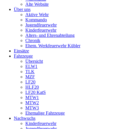
Alte Website
Über uns
Aktive Wehr
Kommando
Jugendfeuerwehr
Kinderfeuerwehr
Alters- und Ehrenabteilung
Chronik
Ehem. Werkfeuerwehr Kübler
Einsätze
Fahrzeuge
Übersicht
ELW1
TLK
MZF
LF20
HLF20
LF20 KatS
MTW1
MTW2
MTW3
Ehemalige Fahrzeuge
Nachwuchs
Kinderfeuerwehr
Jugendfeuerwehr