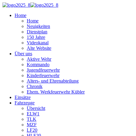
Home
Home
Neuigkeiten
Dienstplan
150 Jahre
Videokanal
Alte Website
Über uns
Aktive Wehr
Kommando
Jugendfeuerwehr
Kinderfeuerwehr
Alters- und Ehrenabteilung
Chronik
Ehem. Werkfeuerwehr Kübler
Einsätze
Fahrzeuge
Übersicht
ELW1
TLK
MZF
LF20
HLF20