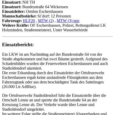
Einsatzart:
NH TH
Einsatzort:
Bundesstraße 64 Wickensen
Einsatzleiter:
Ortsbm Eschershausen
Mannschaftsstärke:
St´dorf: 12 Personen
Fahrzeuge:
HLF20
,
MTW (2)
,
MTW (3) neu
Weitere Kräfte:
OF Eschershausen, Polizei, Rettungsdienst LK
Holzminden, Straßenmeisterei, Unter Wasserbehörde
Einsatzbericht:
Ein LKW ist am Nachmittag auf der Bundesstraße 64 von der
Straße abgekommen und hat zwei Bäume gestreift. Aufgrund des
Schadenbildes wurden die Feuerwehren Eschershausen und auch
Stadtoldendorf alarmiert.
Die erste Erkundung durch den Einsatzleiter der Ortsfeuerwehr
Eschershausen ergab keine auslaufende Flüssigkeiten aus dem
Fahrzeugtank oder aus dem beschädigten Tank des Sattelzuges
(20.000 Ltr AdBlue).
Die Ortsfeuerwehr Stadtoldendorf fuhr die Einsatzstelle über die
Ortschaft Lenne an und sperrte die Bundesstraße 64 an der
Kreuzung Lenne ab. Der Verkehr wurde über Lenne und
Stadtoldendorf umgeleitet.
Im weiterer Folge stellte die Straßenmeisterei Absperrbarken und