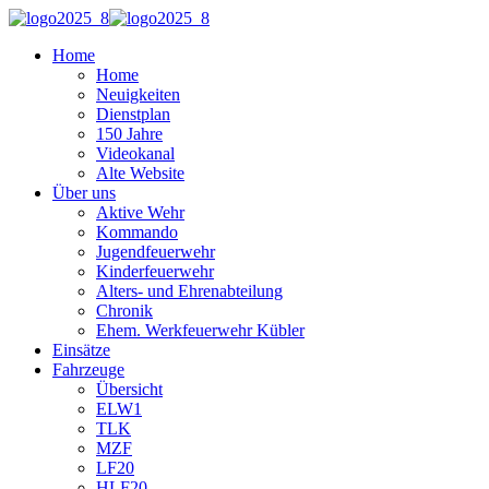
Home
Home
Neuigkeiten
Dienstplan
150 Jahre
Videokanal
Alte Website
Über uns
Aktive Wehr
Kommando
Jugendfeuerwehr
Kinderfeuerwehr
Alters- und Ehrenabteilung
Chronik
Ehem. Werkfeuerwehr Kübler
Einsätze
Fahrzeuge
Übersicht
ELW1
TLK
MZF
LF20
HLF20