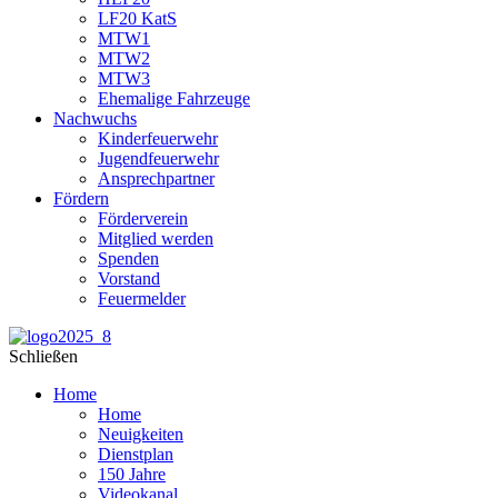
LF20 KatS
MTW1
MTW2
MTW3
Ehemalige Fahrzeuge
Nachwuchs
Kinderfeuerwehr
Jugendfeuerwehr
Ansprechpartner
Fördern
Förderverein
Mitglied werden
Spenden
Vorstand
Feuermelder
Schließen
Home
Home
Neuigkeiten
Dienstplan
150 Jahre
Videokanal