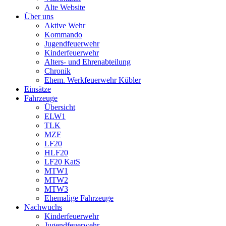
Alte Website
Über uns
Aktive Wehr
Kommando
Jugendfeuerwehr
Kinderfeuerwehr
Alters- und Ehrenabteilung
Chronik
Ehem. Werkfeuerwehr Kübler
Einsätze
Fahrzeuge
Übersicht
ELW1
TLK
MZF
LF20
HLF20
LF20 KatS
MTW1
MTW2
MTW3
Ehemalige Fahrzeuge
Nachwuchs
Kinderfeuerwehr
Jugendfeuerwehr