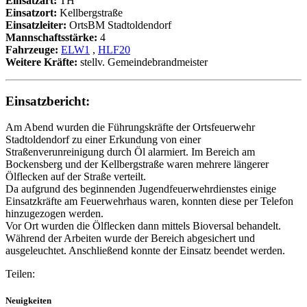
Einsatzart:
TH
Einsatzort:
Kellbergstraße
Einsatzleiter:
OrtsBM Stadtoldendorf
Mannschaftsstärke:
4
Fahrzeuge:
ELW1
,
HLF20
Weitere Kräfte:
stellv. Gemeindebrandmeister
Einsatzbericht:
Am Abend wurden die Führungskräfte der Ortsfeuerwehr
Stadtoldendorf zu einer Erkundung von einer
Straßenverunreinigung durch Öl alarmiert. Im Bereich am
Bockensberg und der Kellbergstraße waren mehrere längerer
Ölflecken auf der Straße verteilt.
Da aufgrund des beginnenden Jugendfeuerwehrdienstes einige
Einsatzkräfte am Feuerwehrhaus waren, konnten diese per Telefon
hinzugezogen werden.
Vor Ort wurden die Ölflecken dann mittels Bioversal behandelt.
Während der Arbeiten wurde der Bereich abgesichert und
ausgeleuchtet. Anschließend konnte der Einsatz beendet werden.
Teilen:
Neuigkeiten