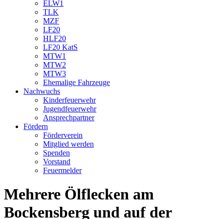
ELW1
TLK
MZF
LF20
HLF20
LF20 KatS
MTW1
MTW2
MTW3
Ehemalige Fahrzeuge
Nachwuchs
Kinderfeuerwehr
Jugendfeuerwehr
Ansprechpartner
Fördern
Förderverein
Mitglied werden
Spenden
Vorstand
Feuermelder
Mehrere Ölflecken am
Bockensberg und auf der