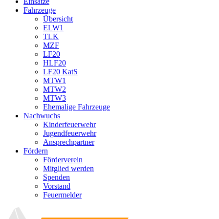
Einsätze
Fahrzeuge
Übersicht
ELW1
TLK
MZF
LF20
HLF20
LF20 KatS
MTW1
MTW2
MTW3
Ehemalige Fahrzeuge
Nachwuchs
Kinderfeuerwehr
Jugendfeuerwehr
Ansprechpartner
Fördern
Förderverein
Mitglied werden
Spenden
Vorstand
Feuermelder