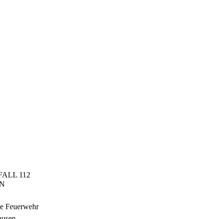
FALL 112
N
ge Feuerwehr
ausen-