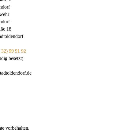
ndorf
rwehr
ndorf
aße 18
adtoldendorf
 32) 99 91 92
ndig besetzt)
tadtoldendorf.de
te vorbehalten.