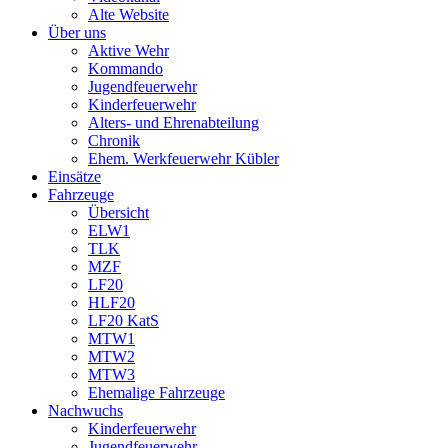
Alte Website
Über uns
Aktive Wehr
Kommando
Jugendfeuerwehr
Kinderfeuerwehr
Alters- und Ehrenabteilung
Chronik
Ehem. Werkfeuerwehr Kübler
Einsätze
Fahrzeuge
Übersicht
ELW1
TLK
MZF
LF20
HLF20
LF20 KatS
MTW1
MTW2
MTW3
Ehemalige Fahrzeuge
Nachwuchs
Kinderfeuerwehr
Jugendfeuerwehr