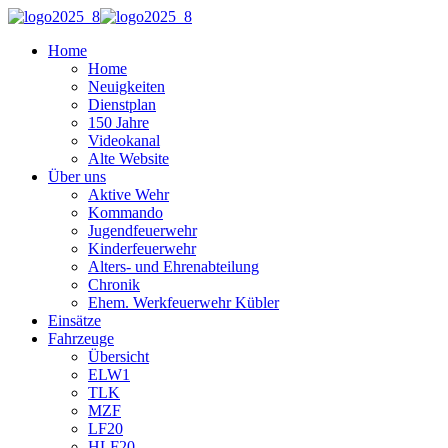
Home
Home
Neuigkeiten
Dienstplan
150 Jahre
Videokanal
Alte Website
Über uns
Aktive Wehr
Kommando
Jugendfeuerwehr
Kinderfeuerwehr
Alters- und Ehrenabteilung
Chronik
Ehem. Werkfeuerwehr Kübler
Einsätze
Fahrzeuge
Übersicht
ELW1
TLK
MZF
LF20
HLF20