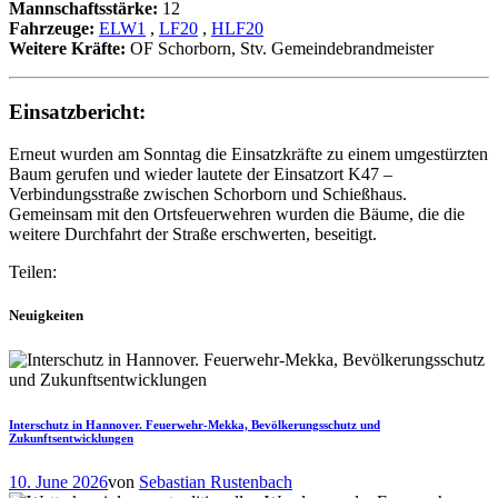
Mannschaftsstärke:
12
Fahrzeuge:
ELW1
,
LF20
,
HLF20
Weitere Kräfte:
OF Schorborn, Stv. Gemeindebrandmeister
Einsatzbericht:
Erneut wurden am Sonntag die Einsatzkräfte zu einem umgestürzten
Baum gerufen und wieder lautete der Einsatzort K47 –
Verbindungsstraße zwischen Schorborn und Schießhaus.
Gemeinsam mit den Ortsfeuerwehren wurden die Bäume, die die
weitere Durchfahrt der Straße erschwerten, beseitigt.
Teilen:
Neuigkeiten
Interschutz in Hannover. Feuerwehr-Mekka, Bevölkerungsschutz und
Zukunftsentwicklungen
10. June 2026
von
Sebastian Rustenbach