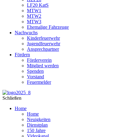
LF20 KatS
MTW1
MTW2
MTW3
Ehemalige Fahrzeuge
Nachwuchs
Kinderfeuerwehr
Jugendfeuerwehr
Ansprechpartner
Fördern
Förderverein
Mitglied werden
Spenden
Vorstand
Feuermelder
Schließen
Home
Home
Neuigkeiten
Dienstplan
150 Jahre
Videokanal