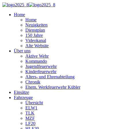
Home
Home
Neuigkeiten
Dienstplan
150 Jahre
Videokanal
Alte Website
Über uns
Aktive Wehr
Kommando
Jugendfeuerwehr
Kinderfeuerwehr
Alters- und Ehrenabteilung
Chronik
Ehem. Werkfeuerwehr Kübler
Einsätze
Fahrzeuge
Übersicht
ELW1
TLK
MZF
LF20
HLF20