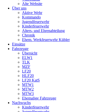
Alte Website
Über uns
Aktive Wehr
Kommando
Jugendfeuerwehr
Kinderfeuerwehr
Alters- und Ehrenabteilung
Chronik
Ehem. Werkfeuerwehr Kübler
Einsätze
Fahrzeuge
Übersicht
ELW1
TLK
MZF
LF20
HLF20
LF20 KatS
MTW1
MTW2
MTW3
Ehemalige Fahrzeuge
Nachwuchs
Kinderfeuerwehr
Jugendfeuerwehr