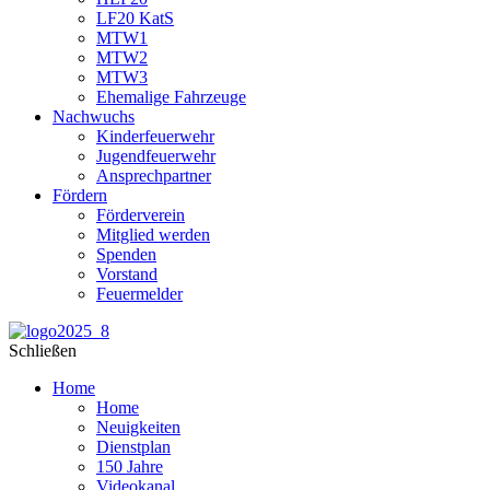
LF20 KatS
MTW1
MTW2
MTW3
Ehemalige Fahrzeuge
Nachwuchs
Kinderfeuerwehr
Jugendfeuerwehr
Ansprechpartner
Fördern
Förderverein
Mitglied werden
Spenden
Vorstand
Feuermelder
Schließen
Home
Home
Neuigkeiten
Dienstplan
150 Jahre
Videokanal