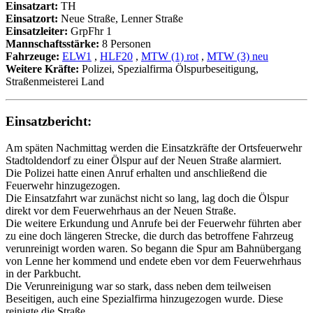
Einsatzart:
TH
Einsatzort:
Neue Straße, Lenner Straße
Einsatzleiter:
GrpFhr 1
Mannschaftsstärke:
8 Personen
Fahrzeuge:
ELW1
,
HLF20
,
MTW (1) rot
,
MTW (3) neu
Weitere Kräfte:
Polizei, Spezialfirma Ölspurbeseitigung,
Straßenmeisterei Land
Einsatzbericht:
Am späten Nachmittag werden die Einsatzkräfte der Ortsfeuerwehr
Stadtoldendorf zu einer Ölspur auf der Neuen Straße alarmiert.
Die Polizei hatte einen Anruf erhalten und anschließend die
Feuerwehr hinzugezogen.
Die Einsatzfahrt war zunächst nicht so lang, lag doch die Ölspur
direkt vor dem Feuerwehrhaus an der Neuen Straße.
Die weitere Erkundung und Anrufe bei der Feuerwehr führten aber
zu eine doch längeren Strecke, die durch das betroffene Fahrzeug
verunreinigt worden waren. So begann die Spur am Bahnübergang
von Lenne her kommend und endete eben vor dem Feuerwehrhaus
in der Parkbucht.
Die Verunreinigung war so stark, dass neben dem teilweisen
Beseitigen, auch eine Spezialfirma hinzugezogen wurde. Diese
reinigte die Straße.