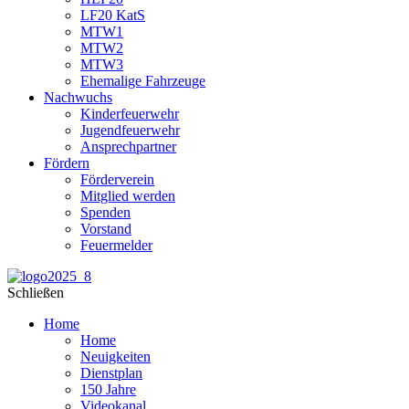
LF20 KatS
MTW1
MTW2
MTW3
Ehemalige Fahrzeuge
Nachwuchs
Kinderfeuerwehr
Jugendfeuerwehr
Ansprechpartner
Fördern
Förderverein
Mitglied werden
Spenden
Vorstand
Feuermelder
Schließen
Home
Home
Neuigkeiten
Dienstplan
150 Jahre
Videokanal