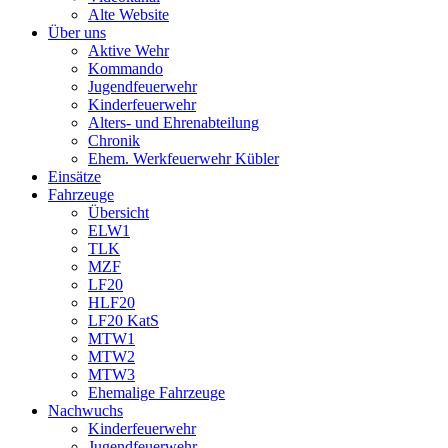
Alte Website
Über uns
Aktive Wehr
Kommando
Jugendfeuerwehr
Kinderfeuerwehr
Alters- und Ehrenabteilung
Chronik
Ehem. Werkfeuerwehr Kübler
Einsätze
Fahrzeuge
Übersicht
ELW1
TLK
MZF
LF20
HLF20
LF20 KatS
MTW1
MTW2
MTW3
Ehemalige Fahrzeuge
Nachwuchs
Kinderfeuerwehr
Jugendfeuerwehr