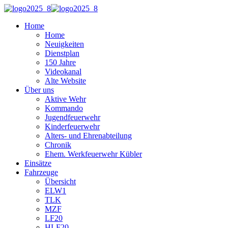
Home
Home
Neuigkeiten
Dienstplan
150 Jahre
Videokanal
Alte Website
Über uns
Aktive Wehr
Kommando
Jugendfeuerwehr
Kinderfeuerwehr
Alters- und Ehrenabteilung
Chronik
Ehem. Werkfeuerwehr Kübler
Einsätze
Fahrzeuge
Übersicht
ELW1
TLK
MZF
LF20
HLF20