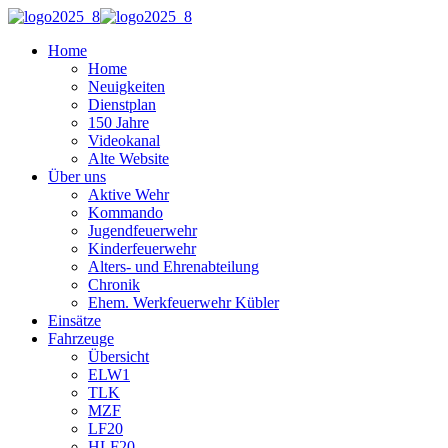
Home
Home
Neuigkeiten
Dienstplan
150 Jahre
Videokanal
Alte Website
Über uns
Aktive Wehr
Kommando
Jugendfeuerwehr
Kinderfeuerwehr
Alters- und Ehrenabteilung
Chronik
Ehem. Werkfeuerwehr Kübler
Einsätze
Fahrzeuge
Übersicht
ELW1
TLK
MZF
LF20
HLF20