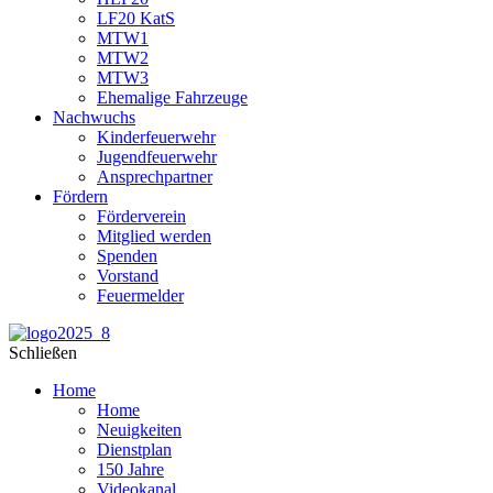
LF20 KatS
MTW1
MTW2
MTW3
Ehemalige Fahrzeuge
Nachwuchs
Kinderfeuerwehr
Jugendfeuerwehr
Ansprechpartner
Fördern
Förderverein
Mitglied werden
Spenden
Vorstand
Feuermelder
Schließen
Home
Home
Neuigkeiten
Dienstplan
150 Jahre
Videokanal