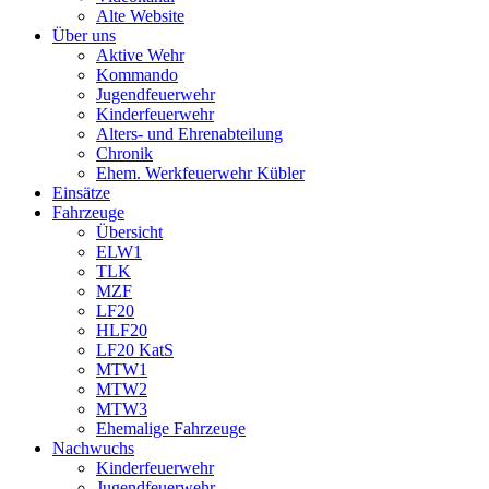
Alte Website
Über uns
Aktive Wehr
Kommando
Jugendfeuerwehr
Kinderfeuerwehr
Alters- und Ehrenabteilung
Chronik
Ehem. Werkfeuerwehr Kübler
Einsätze
Fahrzeuge
Übersicht
ELW1
TLK
MZF
LF20
HLF20
LF20 KatS
MTW1
MTW2
MTW3
Ehemalige Fahrzeuge
Nachwuchs
Kinderfeuerwehr
Jugendfeuerwehr