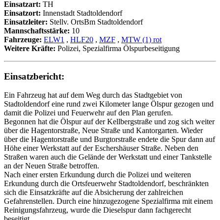
Einsatzart:
TH
Einsatzort:
Innenstadt Stadtoldendorf
Einsatzleiter:
Stellv. OrtsBm Stadtoldendorf
Mannschaftsstärke:
10
Fahrzeuge:
ELW1
,
HLF20
,
MZF
,
MTW (1) rot
Weitere Kräfte:
Polizei, Spezialfirma Ölspurbeseitigung
Einsatzbericht:
Ein Fahrzeug hat auf dem Weg durch das Stadtgebiet von
Stadtoldendorf eine rund zwei Kilometer lange Ölspur gezogen und
damit die Polizei und Feuerwehr auf den Plan gerufen.
Begonnen hat die Ölspur auf der Kellbergstraße und zog sich weiter
über die Hagentorstraße, Neue Straße und Kantorgarten. Wieder
über die Hagentorstraße und Burgtorstraße endete die Spur dann auf
Höhe einer Werkstatt auf der Eschershäuser Straße. Neben den
Straßen waren auch die Gelände der Werkstatt und einer Tankstelle
an der Neuen Straße betroffen.
Nach einer ersten Erkundung durch die Polizei und weiteren
Erkundung durch die Ortsfeuerwehr Stadtoldendorf, beschränkten
sich die Einsatzkräfte auf die Absicherung der zahlreichen
Gefahrenstellen. Durch eine hinzugezogene Spezialfirma mit einem
Reinigungsfahrzeug, wurde die Dieselspur dann fachgerecht
beseitigt.