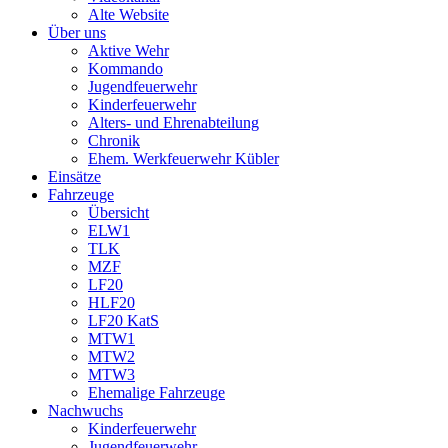
Alte Website
Über uns
Aktive Wehr
Kommando
Jugendfeuerwehr
Kinderfeuerwehr
Alters- und Ehrenabteilung
Chronik
Ehem. Werkfeuerwehr Kübler
Einsätze
Fahrzeuge
Übersicht
ELW1
TLK
MZF
LF20
HLF20
LF20 KatS
MTW1
MTW2
MTW3
Ehemalige Fahrzeuge
Nachwuchs
Kinderfeuerwehr
Jugendfeuerwehr