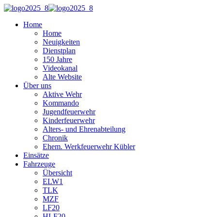
Home
Home
Neuigkeiten
Dienstplan
150 Jahre
Videokanal
Alte Website
Über uns
Aktive Wehr
Kommando
Jugendfeuerwehr
Kinderfeuerwehr
Alters- und Ehrenabteilung
Chronik
Ehem. Werkfeuerwehr Kübler
Einsätze
Fahrzeuge
Übersicht
ELW1
TLK
MZF
LF20
HLF20