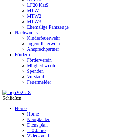
LF20 KatS
MTW1
MTW2
MTW3
Ehemalige Fahrzeuge
Nachwuchs
Kinderfeuerwehr
Jugendfeuerwehr
Ansprechpartner
Fördern
Förderverein
Mitglied werden
Spenden
Vorstand
Feuermelder
Schließen
Home
Home
Neuigkeiten
Dienstplan
150 Jahre
Videokanal