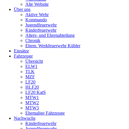
Alte Website
Über uns
Aktive Wehr
Kommando
Jugendfeuerwehr
Kinderfeuerwehr
Alters- und Ehrenabteilung
Chronik
Ehem. Werkfeuerwehr Kübler
Einsätze
Fahrzeuge
Übersicht
ELW1
TLK
MZF
LF20
HLF20
LF20 KatS
MTW1
MTW2
MTW3
Ehemalige Fahrzeuge
Nachwuchs
Kinderfeuerwehr
Jugendfeuerwehr