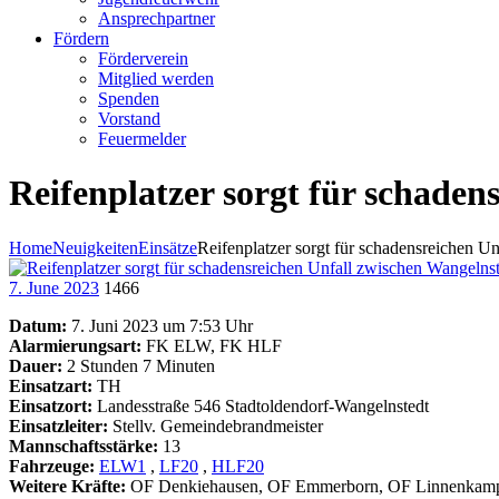
Ansprechpartner
Fördern
Förderverein
Mitglied werden
Spenden
Vorstand
Feuermelder
Reifenplatzer sorgt für schade
Home
Neuigkeiten
Einsätze
Reifenplatzer sorgt für schadensreichen Unf
7. June 2023
1466
Datum:
7. Juni 2023 um 7:53 Uhr
Alarmierungsart:
FK ELW, FK HLF
Dauer:
2 Stunden 7 Minuten
Einsatzart:
TH
Einsatzort:
Landesstraße 546 Stadtoldendorf-Wangelnstedt
Einsatzleiter:
Stellv. Gemeindebrandmeister
Mannschaftsstärke:
13
Fahrzeuge:
ELW1
,
LF20
,
HLF20
Weitere Kräfte:
OF Denkiehausen, OF Emmerborn, OF Linnenkamp, OF