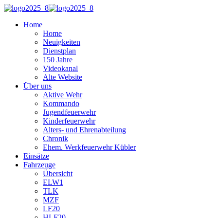
Home
Home
Neuigkeiten
Dienstplan
150 Jahre
Videokanal
Alte Website
Über uns
Aktive Wehr
Kommando
Jugendfeuerwehr
Kinderfeuerwehr
Alters- und Ehrenabteilung
Chronik
Ehem. Werkfeuerwehr Kübler
Einsätze
Fahrzeuge
Übersicht
ELW1
TLK
MZF
LF20
HLF20