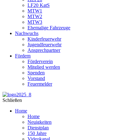
LF20 KatS
MTW1
MTW2
MTW3
Ehemalige Fahrzeuge
Nachwuchs
Kinderfeuerwehr
Jugendfeuerwehr
Ansprechpartner
Fördern
Förderverein
Mitglied werden
Spenden
Vorstand
Feuermelder
Schließen
Home
Home
Neuigkeiten
Dienstplan
150 Jahre
Videokanal