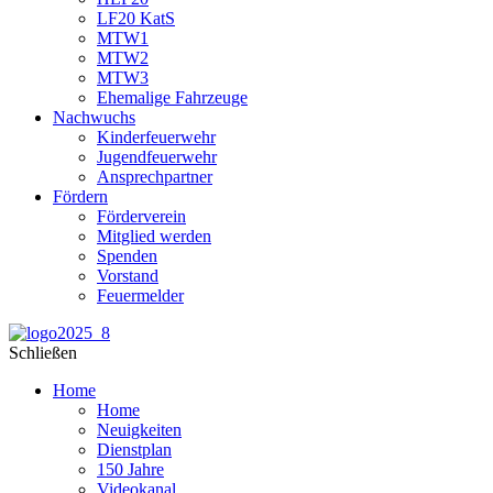
LF20 KatS
MTW1
MTW2
MTW3
Ehemalige Fahrzeuge
Nachwuchs
Kinderfeuerwehr
Jugendfeuerwehr
Ansprechpartner
Fördern
Förderverein
Mitglied werden
Spenden
Vorstand
Feuermelder
Schließen
Home
Home
Neuigkeiten
Dienstplan
150 Jahre
Videokanal