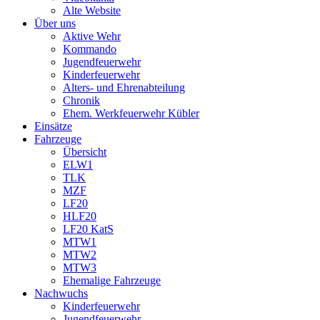
Alte Website
Über uns
Aktive Wehr
Kommando
Jugendfeuerwehr
Kinderfeuerwehr
Alters- und Ehrenabteilung
Chronik
Ehem. Werkfeuerwehr Kübler
Einsätze
Fahrzeuge
Übersicht
ELW1
TLK
MZF
LF20
HLF20
LF20 KatS
MTW1
MTW2
MTW3
Ehemalige Fahrzeuge
Nachwuchs
Kinderfeuerwehr
Jugendfeuerwehr