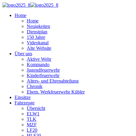
Home
Home
Neuigkeiten
Dienstplan
150 Jahre
Videokanal
Alte Website
Über uns
Aktive Wehr
Kommando
Jugendfeuerwehr
Kinderfeuerwehr
Alters- und Ehrenabteilung
Chronik
Ehem. Werkfeuerwehr Kübler
Einsätze
Fahrzeuge
Übersicht
ELW1
TLK
MZF
LF20
HLF20