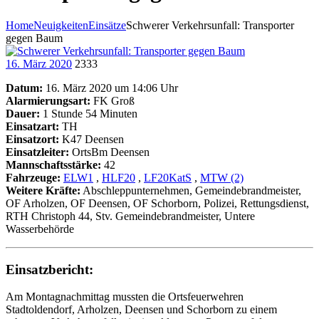
Home
Neuigkeiten
Einsätze
Schwerer Verkehrsunfall: Transporter
gegen Baum
16. März 2020
2333
Datum:
16. März 2020 um 14:06 Uhr
Alarmierungsart:
FK Groß
Dauer:
1 Stunde 54 Minuten
Einsatzart:
TH
Einsatzort:
K47 Deensen
Einsatzleiter:
OrtsBm Deensen
Mannschaftsstärke:
42
Fahrzeuge:
ELW1
,
HLF20
,
LF20KatS
,
MTW (2)
Weitere Kräfte:
Abschleppunternehmen, Gemeindebrandmeister,
OF Arholzen, OF Deensen, OF Schorborn, Polizei, Rettungsdienst,
RTH Christoph 44, Stv. Gemeindebrandmeister, Untere
Wasserbehörde
Einsatzbericht:
Am Montagnachmittag mussten die Ortsfeuerwehren
Stadtoldendorf, Arholzen, Deensen und Schorborn zu einem