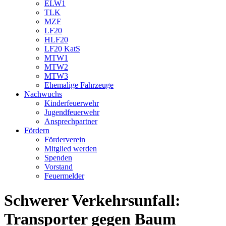
ELW1
TLK
MZF
LF20
HLF20
LF20 KatS
MTW1
MTW2
MTW3
Ehemalige Fahrzeuge
Nachwuchs
Kinderfeuerwehr
Jugendfeuerwehr
Ansprechpartner
Fördern
Förderverein
Mitglied werden
Spenden
Vorstand
Feuermelder
Schwerer Verkehrsunfall:
Transporter gegen Baum