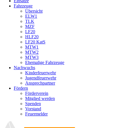
Einsätze
Fahrzeuge
Übersicht
ELW1
TLK
MZF
LF20
HLF20
LF20 KatS
MTW1
MTW2
MTW3
Ehemalige Fahrzeuge
Nachwuchs
Kinderfeuerwehr
Jugendfeuerwehr
Ansprechpartner
Fördern
Förderverein
Mitglied werden
Spenden
Vorstand
Feuermelder