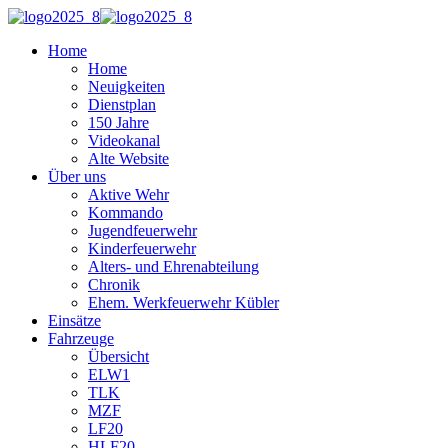
Home
Home
Neuigkeiten
Dienstplan
150 Jahre
Videokanal
Alte Website
Über uns
Aktive Wehr
Kommando
Jugendfeuerwehr
Kinderfeuerwehr
Alters- und Ehrenabteilung
Chronik
Ehem. Werkfeuerwehr Kübler
Einsätze
Fahrzeuge
Übersicht
ELW1
TLK
MZF
LF20
HLF20