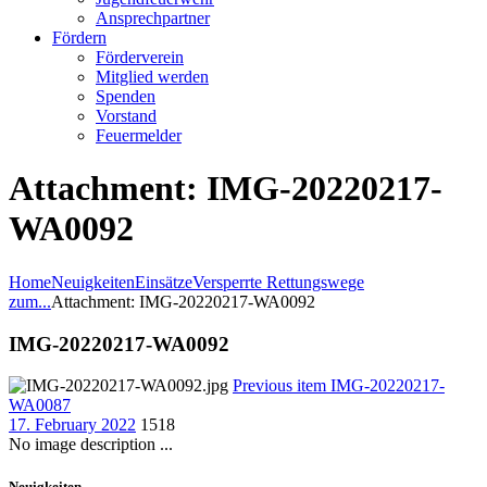
Ansprechpartner
Fördern
Förderverein
Mitglied werden
Spenden
Vorstand
Feuermelder
Attachment: IMG-20220217-
WA0092
Home
Neuigkeiten
Einsätze
Versperrte Rettungswege
zum...
Attachment: IMG-20220217-WA0092
IMG-20220217-WA0092
Previous item
IMG-20220217-
WA0087
17. February 2022
1518
No image description ...
Neuigkeiten