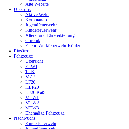
Alte Website
Über uns
Aktive Wehr
Kommando
Jugendfeuerwehr
Kinderfeuerwehr
Alters- und Ehrenabteilung
Chronik
Ehem. Werkfeuerwehr Kübler
Einsätze
Fahrzeuge
Übersicht
ELW1
TLK
MZF
LF20
HLF20
LF20 KatS
MTW1
MTW2
MTW3
Ehemalige Fahrzeuge
Nachwuchs
Kinderfeuerwehr
Jugendfeuerwehr