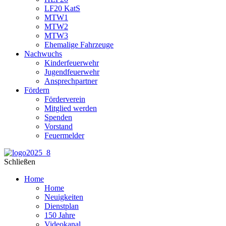
LF20 KatS
MTW1
MTW2
MTW3
Ehemalige Fahrzeuge
Nachwuchs
Kinderfeuerwehr
Jugendfeuerwehr
Ansprechpartner
Fördern
Förderverein
Mitglied werden
Spenden
Vorstand
Feuermelder
Schließen
Home
Home
Neuigkeiten
Dienstplan
150 Jahre
Videokanal