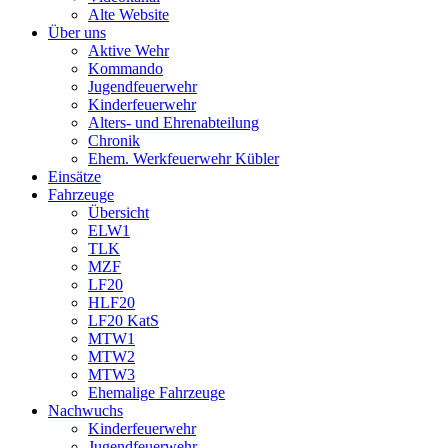
Alte Website
Über uns
Aktive Wehr
Kommando
Jugendfeuerwehr
Kinderfeuerwehr
Alters- und Ehrenabteilung
Chronik
Ehem. Werkfeuerwehr Kübler
Einsätze
Fahrzeuge
Übersicht
ELW1
TLK
MZF
LF20
HLF20
LF20 KatS
MTW1
MTW2
MTW3
Ehemalige Fahrzeuge
Nachwuchs
Kinderfeuerwehr
Jugendfeuerwehr