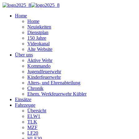
Home
Home
Neuigkeiten
Dienstplan
150 Jahre
Videokanal
Alte Website
Über uns
Aktive Wehr
Kommando
Jugendfeuerwehr
Kinderfeuerwehr
Alters- und Ehrenabteilung
Chronik
Ehem. Werkfeuerwehr Kübler
Einsätze
Fahrzeuge
Übersicht
ELW1
TLK
MZF
LF20
HLF20