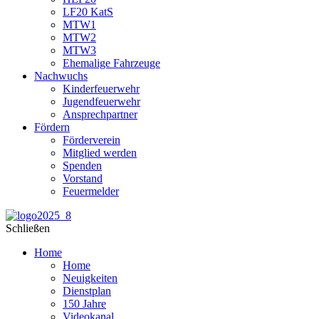
LF20 KatS
MTW1
MTW2
MTW3
Ehemalige Fahrzeuge
Nachwuchs
Kinderfeuerwehr
Jugendfeuerwehr
Ansprechpartner
Fördern
Förderverein
Mitglied werden
Spenden
Vorstand
Feuermelder
Schließen
Home
Home
Neuigkeiten
Dienstplan
150 Jahre
Videokanal