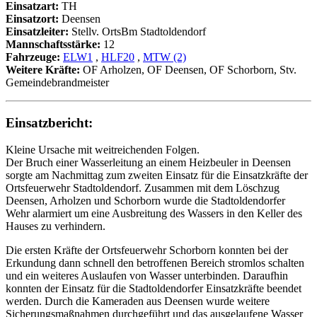
Einsatzart:
TH
Einsatzort:
Deensen
Einsatzleiter:
Stellv. OrtsBm Stadtoldendorf
Mannschaftsstärke:
12
Fahrzeuge:
ELW1
,
HLF20
,
MTW (2)
Weitere Kräfte:
OF Arholzen, OF Deensen, OF Schorborn, Stv.
Gemeindebrandmeister
Einsatzbericht:
Kleine Ursache mit weitreichenden Folgen.
Der Bruch einer Wasserleitung an einem Heizbeuler in Deensen
sorgte am Nachmittag zum zweiten Einsatz für die Einsatzkräfte der
Ortsfeuerwehr Stadtoldendorf. Zusammen mit dem Löschzug
Deensen, Arholzen und Schorborn wurde die Stadtoldendorfer
Wehr alarmiert um eine Ausbreitung des Wassers in den Keller des
Hauses zu verhindern.
Die ersten Kräfte der Ortsfeuerwehr Schorborn konnten bei der
Erkundung dann schnell den betroffenen Bereich stromlos schalten
und ein weiteres Auslaufen von Wasser unterbinden. Daraufhin
konnten der Einsatz für die Stadtoldendorfer Einsatzkräfte beendet
werden. Durch die Kameraden aus Deensen wurde weitere
Sicherungsmaßnahmen durchgeführt und das ausgelaufene Wasser