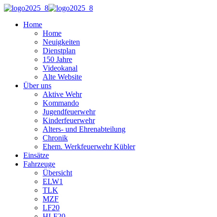
Home
Home
Neuigkeiten
Dienstplan
150 Jahre
Videokanal
Alte Website
Über uns
Aktive Wehr
Kommando
Jugendfeuerwehr
Kinderfeuerwehr
Alters- und Ehrenabteilung
Chronik
Ehem. Werkfeuerwehr Kübler
Einsätze
Fahrzeuge
Übersicht
ELW1
TLK
MZF
LF20
HLF20