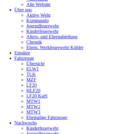
Alte Website
Über uns
Aktive Wehr
Kommando
Jugendfeuerwehr
Kinderfeuerwehr
Alters- und Ehrenabteilung
Chronik
Ehem. Werkfeuerwehr Kübler
Einsätze
Fahrzeuge
Übersicht
ELW1
TLK
MZF
LF20
HLF20
LF20 KatS
MTW1
MTW2
MTW3
Ehemalige Fahrzeuge
Nachwuchs
Kinderfeuerwehr
Jugendfeuerwehr