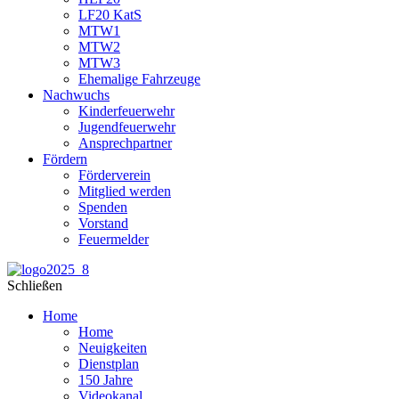
LF20 KatS
MTW1
MTW2
MTW3
Ehemalige Fahrzeuge
Nachwuchs
Kinderfeuerwehr
Jugendfeuerwehr
Ansprechpartner
Fördern
Förderverein
Mitglied werden
Spenden
Vorstand
Feuermelder
Schließen
Home
Home
Neuigkeiten
Dienstplan
150 Jahre
Videokanal