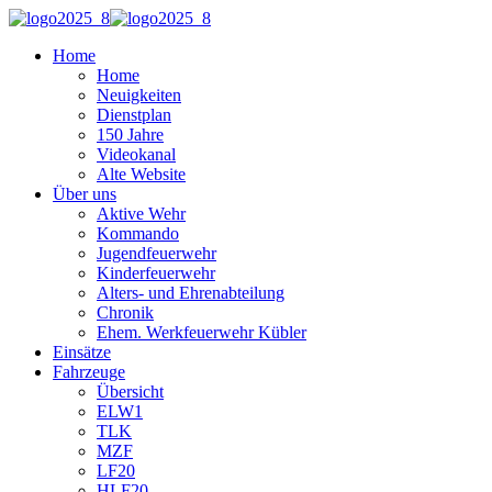
Home
Home
Neuigkeiten
Dienstplan
150 Jahre
Videokanal
Alte Website
Über uns
Aktive Wehr
Kommando
Jugendfeuerwehr
Kinderfeuerwehr
Alters- und Ehrenabteilung
Chronik
Ehem. Werkfeuerwehr Kübler
Einsätze
Fahrzeuge
Übersicht
ELW1
TLK
MZF
LF20
HLF20