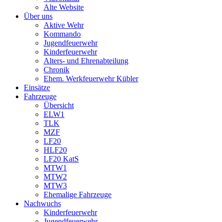
Alte Website
Über uns
Aktive Wehr
Kommando
Jugendfeuerwehr
Kinderfeuerwehr
Alters- und Ehrenabteilung
Chronik
Ehem. Werkfeuerwehr Kübler
Einsätze
Fahrzeuge
Übersicht
ELW1
TLK
MZF
LF20
HLF20
LF20 KatS
MTW1
MTW2
MTW3
Ehemalige Fahrzeuge
Nachwuchs
Kinderfeuerwehr
Jugendfeuerwehr