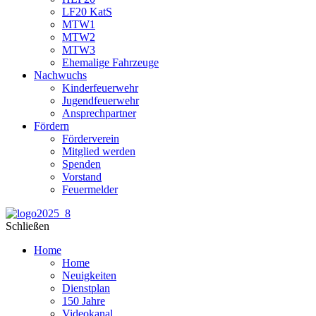
LF20 KatS
MTW1
MTW2
MTW3
Ehemalige Fahrzeuge
Nachwuchs
Kinderfeuerwehr
Jugendfeuerwehr
Ansprechpartner
Fördern
Förderverein
Mitglied werden
Spenden
Vorstand
Feuermelder
Schließen
Home
Home
Neuigkeiten
Dienstplan
150 Jahre
Videokanal