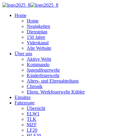
Home
Home
Neuigkeiten
Dienstplan
150 Jahre
Videokanal
Alte Website
Über uns
Aktive Wehr
Kommando
Jugendfeuerwehr
Kinderfeuerwehr
Alters- und Ehrenabteilung
Chronik
Ehem. Werkfeuerwehr Kübler
Einsätze
Fahrzeuge
Übersicht
ELW1
TLK
MZF
LF20
HLF20