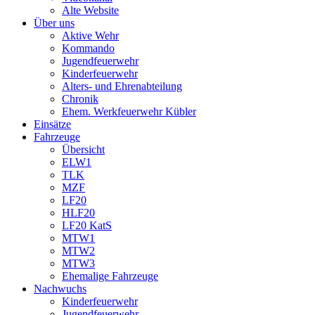
Alte Website
Über uns
Aktive Wehr
Kommando
Jugendfeuerwehr
Kinderfeuerwehr
Alters- und Ehrenabteilung
Chronik
Ehem. Werkfeuerwehr Kübler
Einsätze
Fahrzeuge
Übersicht
ELW1
TLK
MZF
LF20
HLF20
LF20 KatS
MTW1
MTW2
MTW3
Ehemalige Fahrzeuge
Nachwuchs
Kinderfeuerwehr
Jugendfeuerwehr