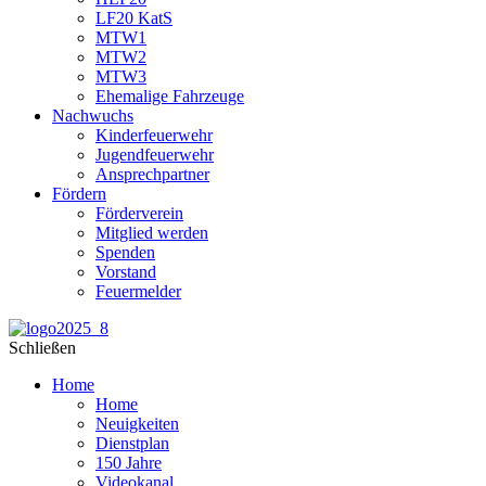
LF20 KatS
MTW1
MTW2
MTW3
Ehemalige Fahrzeuge
Nachwuchs
Kinderfeuerwehr
Jugendfeuerwehr
Ansprechpartner
Fördern
Förderverein
Mitglied werden
Spenden
Vorstand
Feuermelder
Schließen
Home
Home
Neuigkeiten
Dienstplan
150 Jahre
Videokanal