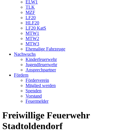
ELW1
TLK
MZF
LF20
HLF20
LF20 KatS
MTW1
MTW2
MTW3
Ehemalige Fahrzeuge
Nachwuchs
Kinderfeuerwehr
Jugendfeuerwehr
Ansprechpartner
Fördern
Förderverein
Mitglied werden
Spenden
Vorstand
Feuermelder
Freiwillige Feuerwehr
Stadtoldendorf