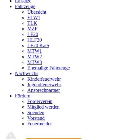
Einsätze
Fahrzeuge
Übersicht
ELW1
TLK
MZF
LF20
HLF20
LF20 KatS
MTW1
MTW2
MTW3
Ehemalige Fahrzeuge
Nachwuchs
Kinderfeuerwehr
Jugendfeuerwehr
Ansprechpartner
Fördern
Förderverein
Mitglied werden
Spenden
Vorstand
Feuermelder