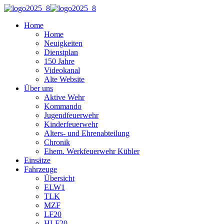
Home
Home
Neuigkeiten
Dienstplan
150 Jahre
Videokanal
Alte Website
Über uns
Aktive Wehr
Kommando
Jugendfeuerwehr
Kinderfeuerwehr
Alters- und Ehrenabteilung
Chronik
Ehem. Werkfeuerwehr Kübler
Einsätze
Fahrzeuge
Übersicht
ELW1
TLK
MZF
LF20
HLF20