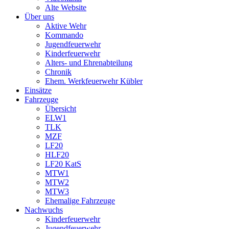
Alte Website
Über uns
Aktive Wehr
Kommando
Jugendfeuerwehr
Kinderfeuerwehr
Alters- und Ehrenabteilung
Chronik
Ehem. Werkfeuerwehr Kübler
Einsätze
Fahrzeuge
Übersicht
ELW1
TLK
MZF
LF20
HLF20
LF20 KatS
MTW1
MTW2
MTW3
Ehemalige Fahrzeuge
Nachwuchs
Kinderfeuerwehr
Jugendfeuerwehr