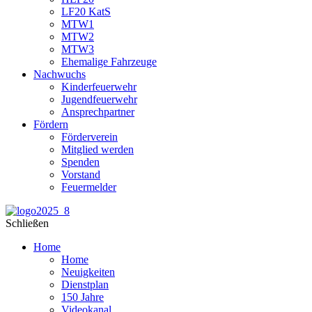
LF20 KatS
MTW1
MTW2
MTW3
Ehemalige Fahrzeuge
Nachwuchs
Kinderfeuerwehr
Jugendfeuerwehr
Ansprechpartner
Fördern
Förderverein
Mitglied werden
Spenden
Vorstand
Feuermelder
Schließen
Home
Home
Neuigkeiten
Dienstplan
150 Jahre
Videokanal