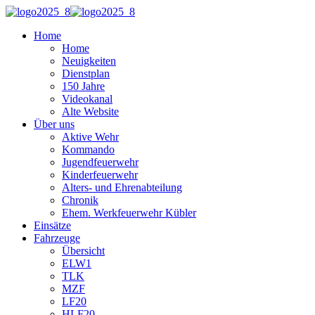
Home
Home
Neuigkeiten
Dienstplan
150 Jahre
Videokanal
Alte Website
Über uns
Aktive Wehr
Kommando
Jugendfeuerwehr
Kinderfeuerwehr
Alters- und Ehrenabteilung
Chronik
Ehem. Werkfeuerwehr Kübler
Einsätze
Fahrzeuge
Übersicht
ELW1
TLK
MZF
LF20
HLF20