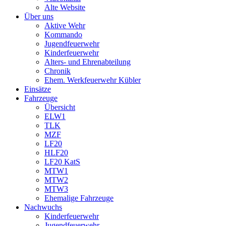
Alte Website
Über uns
Aktive Wehr
Kommando
Jugendfeuerwehr
Kinderfeuerwehr
Alters- und Ehrenabteilung
Chronik
Ehem. Werkfeuerwehr Kübler
Einsätze
Fahrzeuge
Übersicht
ELW1
TLK
MZF
LF20
HLF20
LF20 KatS
MTW1
MTW2
MTW3
Ehemalige Fahrzeuge
Nachwuchs
Kinderfeuerwehr
Jugendfeuerwehr