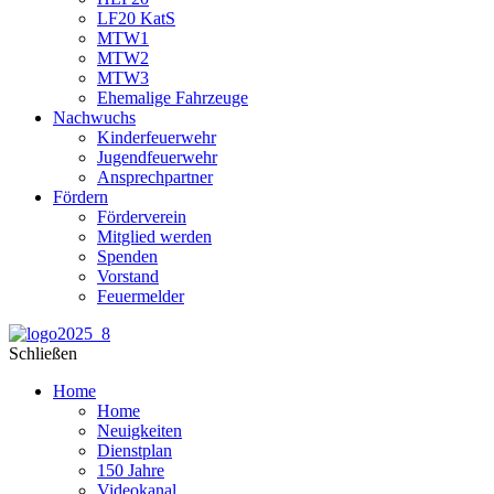
LF20 KatS
MTW1
MTW2
MTW3
Ehemalige Fahrzeuge
Nachwuchs
Kinderfeuerwehr
Jugendfeuerwehr
Ansprechpartner
Fördern
Förderverein
Mitglied werden
Spenden
Vorstand
Feuermelder
Schließen
Home
Home
Neuigkeiten
Dienstplan
150 Jahre
Videokanal