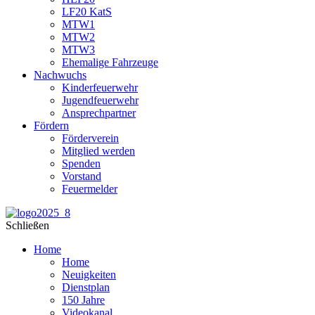
LF20 KatS
MTW1
MTW2
MTW3
Ehemalige Fahrzeuge
Nachwuchs
Kinderfeuerwehr
Jugendfeuerwehr
Ansprechpartner
Fördern
Förderverein
Mitglied werden
Spenden
Vorstand
Feuermelder
Schließen
Home
Home
Neuigkeiten
Dienstplan
150 Jahre
Videokanal