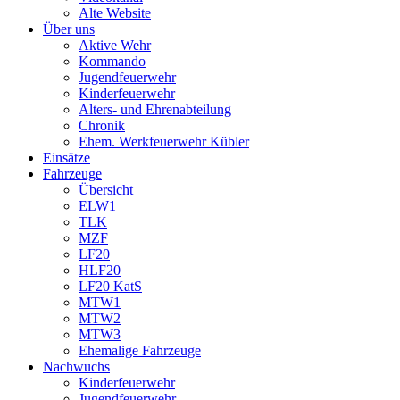
Alte Website
Über uns
Aktive Wehr
Kommando
Jugendfeuerwehr
Kinderfeuerwehr
Alters- und Ehrenabteilung
Chronik
Ehem. Werkfeuerwehr Kübler
Einsätze
Fahrzeuge
Übersicht
ELW1
TLK
MZF
LF20
HLF20
LF20 KatS
MTW1
MTW2
MTW3
Ehemalige Fahrzeuge
Nachwuchs
Kinderfeuerwehr
Jugendfeuerwehr