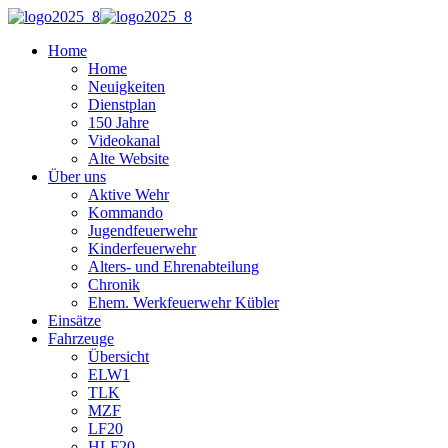
Home
Home
Neuigkeiten
Dienstplan
150 Jahre
Videokanal
Alte Website
Über uns
Aktive Wehr
Kommando
Jugendfeuerwehr
Kinderfeuerwehr
Alters- und Ehrenabteilung
Chronik
Ehem. Werkfeuerwehr Kübler
Einsätze
Fahrzeuge
Übersicht
ELW1
TLK
MZF
LF20
HLF20