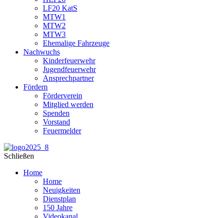
LF20 KatS
MTW1
MTW2
MTW3
Ehemalige Fahrzeuge
Nachwuchs
Kinderfeuerwehr
Jugendfeuerwehr
Ansprechpartner
Fördern
Förderverein
Mitglied werden
Spenden
Vorstand
Feuermelder
Schließen
Home
Home
Neuigkeiten
Dienstplan
150 Jahre
Videokanal