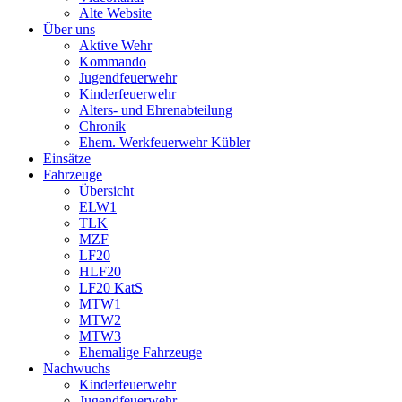
Alte Website
Über uns
Aktive Wehr
Kommando
Jugendfeuerwehr
Kinderfeuerwehr
Alters- und Ehrenabteilung
Chronik
Ehem. Werkfeuerwehr Kübler
Einsätze
Fahrzeuge
Übersicht
ELW1
TLK
MZF
LF20
HLF20
LF20 KatS
MTW1
MTW2
MTW3
Ehemalige Fahrzeuge
Nachwuchs
Kinderfeuerwehr
Jugendfeuerwehr