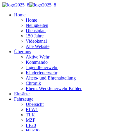
Home
Home
Neuigkeiten
Dienstplan
150 Jahre
Videokanal
Alte Website
Über uns
Aktive Wehr
Kommando
Jugendfeuerwehr
Kinderfeuerwehr
Alters- und Ehrenabteilung
Chronik
Ehem. Werkfeuerwehr Kübler
Einsätze
Fahrzeuge
Übersicht
ELW1
TLK
MZF
LF20
HLF20