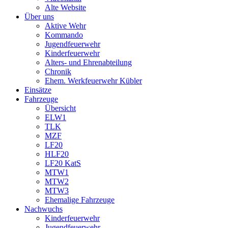
Alte Website
Über uns
Aktive Wehr
Kommando
Jugendfeuerwehr
Kinderfeuerwehr
Alters- und Ehrenabteilung
Chronik
Ehem. Werkfeuerwehr Kübler
Einsätze
Fahrzeuge
Übersicht
ELW1
TLK
MZF
LF20
HLF20
LF20 KatS
MTW1
MTW2
MTW3
Ehemalige Fahrzeuge
Nachwuchs
Kinderfeuerwehr
Jugendfeuerwehr