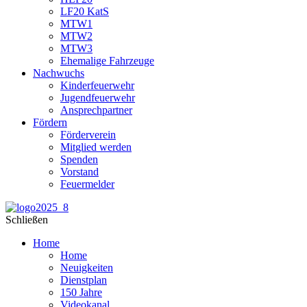
LF20 KatS
MTW1
MTW2
MTW3
Ehemalige Fahrzeuge
Nachwuchs
Kinderfeuerwehr
Jugendfeuerwehr
Ansprechpartner
Fördern
Förderverein
Mitglied werden
Spenden
Vorstand
Feuermelder
Schließen
Home
Home
Neuigkeiten
Dienstplan
150 Jahre
Videokanal