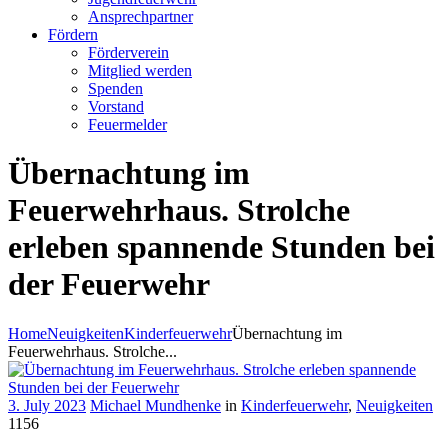
Ansprechpartner
Fördern
Förderverein
Mitglied werden
Spenden
Vorstand
Feuermelder
Übernachtung im
Feuerwehrhaus. Strolche
erleben spannende Stunden bei
der Feuerwehr
Home
Neuigkeiten
Kinderfeuerwehr
Übernachtung im
Feuerwehrhaus. Strolche...
3. July 2023
Michael Mundhenke
in
Kinderfeuerwehr
,
Neuigkeiten
1156