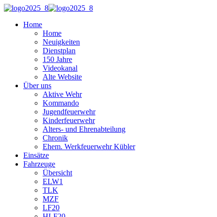
Home
Home
Neuigkeiten
Dienstplan
150 Jahre
Videokanal
Alte Website
Über uns
Aktive Wehr
Kommando
Jugendfeuerwehr
Kinderfeuerwehr
Alters- und Ehrenabteilung
Chronik
Ehem. Werkfeuerwehr Kübler
Einsätze
Fahrzeuge
Übersicht
ELW1
TLK
MZF
LF20
HLF20