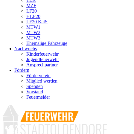
TLK
MZF
LF20
HLF20
LF20 KatS
MTW1
MTW2
MTW3
Ehemalige Fahrzeuge
Nachwuchs
Kinderfeuerwehr
Jugendfeuerwehr
Ansprechpartner
Fördern
Förderverein
Mitglied werden
Spenden
Vorstand
Feuermelder