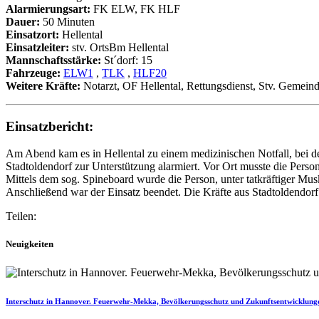
Alarmierungsart:
FK ELW, FK HLF
Dauer:
50 Minuten
Einsatzort:
Hellental
Einsatzleiter:
stv. OrtsBm Hellental
Mannschaftsstärke:
St´dorf: 15
Fahrzeuge:
ELW1
,
TLK
,
HLF20
Weitere Kräfte:
Notarzt, OF Hellental, Rettungsdienst, Stv. Gemein
Einsatzbericht:
Am Abend kam es in Hellental zu einem medizinischen Notfall, bei d
Stadtoldendorf zur Unterstützung alarmiert. Vor Ort musste die Per
Mittels dem sog. Spineboard wurde die Person, unter tatkräftiger Mus
Anschließend war der Einsatz beendet. Die Kräfte aus Stadtoldendor
Teilen:
Neuigkeiten
Interschutz in Hannover. Feuerwehr-Mekka, Bevölkerungsschutz und Zukunftsentwicklung