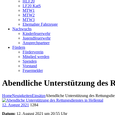
HLF20
LF20 KatS
MTW1
MTW2
MTW3
Ehemalige Fahrzeuge
Nachwuchs
Kinderfeuerwehr
Jugendfeuerwehr
Ansprechpartner
Fördern
Förderverein
Mitglied werden
Spenden
Vorstand
Feuermelder
Abendliche Unterstützung des Re
Home
Neuigkeiten
Einsätze
Abendliche Unterstützung des Rettungsdien
12. August 2021
1284
Datum:
12. August 2021 um 20:55 Uhr