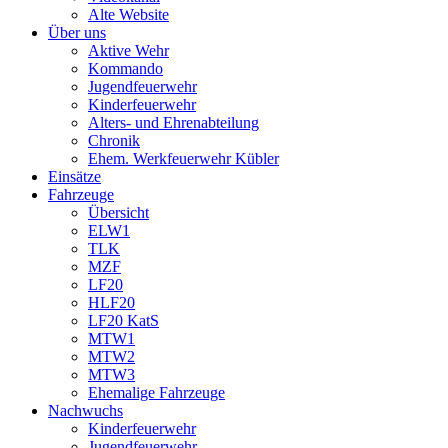
Alte Website
Über uns
Aktive Wehr
Kommando
Jugendfeuerwehr
Kinderfeuerwehr
Alters- und Ehrenabteilung
Chronik
Ehem. Werkfeuerwehr Kübler
Einsätze
Fahrzeuge
Übersicht
ELW1
TLK
MZF
LF20
HLF20
LF20 KatS
MTW1
MTW2
MTW3
Ehemalige Fahrzeuge
Nachwuchs
Kinderfeuerwehr
Jugendfeuerwehr