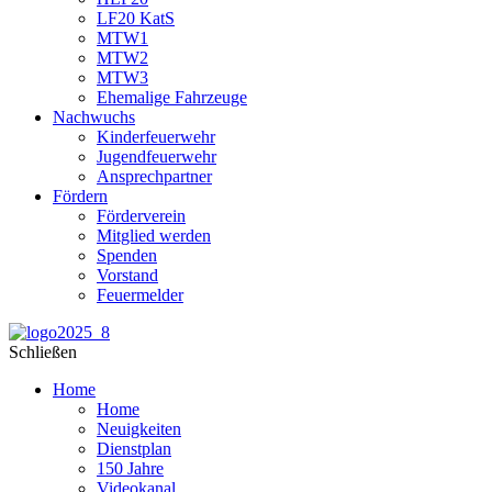
LF20 KatS
MTW1
MTW2
MTW3
Ehemalige Fahrzeuge
Nachwuchs
Kinderfeuerwehr
Jugendfeuerwehr
Ansprechpartner
Fördern
Förderverein
Mitglied werden
Spenden
Vorstand
Feuermelder
Schließen
Home
Home
Neuigkeiten
Dienstplan
150 Jahre
Videokanal