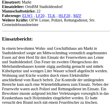
Einsatzort:
Markt
Einsatzleiter:
OrtsBM Stadtoldendorf
Mannschaftsstärke:
22
Fahrzeuge:
ELW1
,
LF20
,
TLK
,
HLF20
,
MZF
Weitere Kräfte:
OFW Lenne, Polizei, Rettungsdienst, Stv.
Gemeindebrandmeister
Einsatzbericht:
In einem bewohnten Wohn- und Geschäftshaus am Markt in
Stadtoldendorf sorgte am Mittwochmittag vermutlich angebranntes
Essen auf dem Herd für den Einsatz der Feuerwehren aus Lenne
und Stadtoldendorf. Das Feuer im zweiten Obergeschoss des
Mehrfamilienhauses konnte zügig ausfindig gemacht und mittels
Kübelspritze und wenigen Liter Wasser schnell abgelöscht werden.
Wohnung und Küche wurden durch einen Elektrolüfter
anschließend vom Rauch befreit. Zur Kontrolle der umliegenden
Bereiche kam auch eine Wärmebildkamera zum Einsatz. Neben der
Feuerwehr waren auch Polizei und Rettungsdienst im Einsatz. Ein
Bewohner musste aufgrund leichter Verletzungen vorsorglich in das
Krankenhaus nach Holzminden eingeliefert werden. Er hatte
versucht den Brand noch mit einem Feuerlöscher zu löschen.