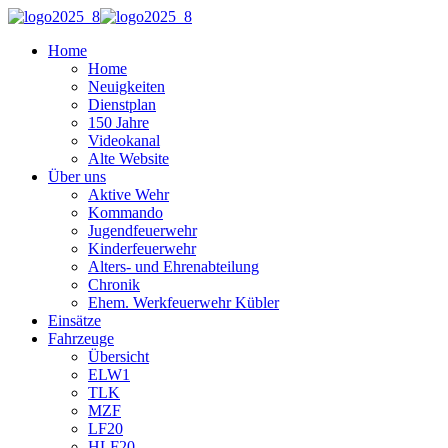
Home
Home
Neuigkeiten
Dienstplan
150 Jahre
Videokanal
Alte Website
Über uns
Aktive Wehr
Kommando
Jugendfeuerwehr
Kinderfeuerwehr
Alters- und Ehrenabteilung
Chronik
Ehem. Werkfeuerwehr Kübler
Einsätze
Fahrzeuge
Übersicht
ELW1
TLK
MZF
LF20
HLF20