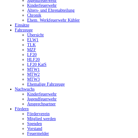
Jugendfeuerwehr
Kinderfeuerwehr
Alters- und Ehrenabteilung
Chronik
Ehem. Werkfeuerwehr Kübler
Einsätze
Fahrzeuge
Übersicht
ELW1
TLK
MZF
LF20
HLF20
LF20 KatS
MTW1
MTW2
MTW3
Ehemalige Fahrzeuge
Nachwuchs
Kinderfeuerwehr
Jugendfeuerwehr
Ansprechpartner
Fördern
Förderverein
Mitglied werden
Spenden
Vorstand
Feuermelder