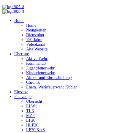
Home
Home
Neuigkeiten
Dienstplan
150 Jahre
Videokanal
Alte Website
Über uns
Aktive Wehr
Kommando
Jugendfeuerwehr
Kinderfeuerwehr
Alters- und Ehrenabteilung
Chronik
Ehem. Werkfeuerwehr Kübler
Einsätze
Fahrzeuge
Übersicht
ELW1
TLK
MZF
LF20
HLF20
LF20 KatS