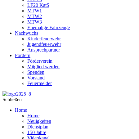
LF20 KatS
MTW1
MTW2
MTW3
Ehemalige Fahrzeuge
Nachwuchs
Kinderfeuerwehr
Jugendfeuerwehr
Ansprechpartner
Fördern
Förderverein
Mitglied werden
Spenden
Vorstand
Feuermelder
Schließen
Home
Home
Neuigkeiten
Dienstplan
150 Jahre
Videokanal