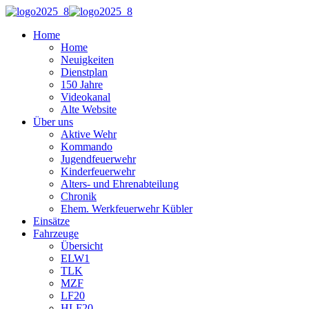
Home
Home
Neuigkeiten
Dienstplan
150 Jahre
Videokanal
Alte Website
Über uns
Aktive Wehr
Kommando
Jugendfeuerwehr
Kinderfeuerwehr
Alters- und Ehrenabteilung
Chronik
Ehem. Werkfeuerwehr Kübler
Einsätze
Fahrzeuge
Übersicht
ELW1
TLK
MZF
LF20
HLF20