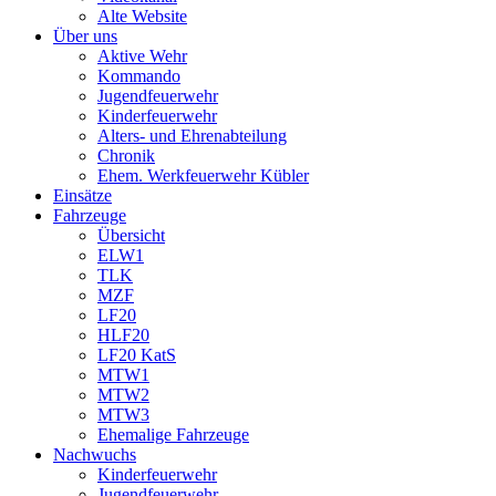
Alte Website
Über uns
Aktive Wehr
Kommando
Jugendfeuerwehr
Kinderfeuerwehr
Alters- und Ehrenabteilung
Chronik
Ehem. Werkfeuerwehr Kübler
Einsätze
Fahrzeuge
Übersicht
ELW1
TLK
MZF
LF20
HLF20
LF20 KatS
MTW1
MTW2
MTW3
Ehemalige Fahrzeuge
Nachwuchs
Kinderfeuerwehr
Jugendfeuerwehr