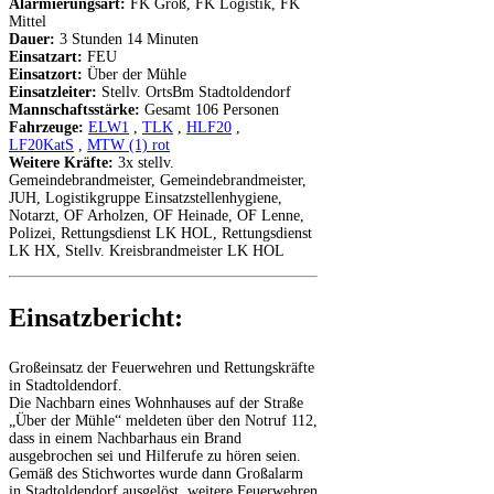
Alarmierungsart:
FK Groß, FK Logistik, FK
Mittel
Dauer:
3 Stunden 14 Minuten
Einsatzart:
FEU
Einsatzort:
Über der Mühle
Einsatzleiter:
Stellv. OrtsBm Stadtoldendorf
Mannschaftsstärke:
Gesamt 106 Personen
Fahrzeuge:
ELW1
,
TLK
,
HLF20
,
LF20KatS
,
MTW (1) rot
Weitere Kräfte:
3x stellv.
Gemeindebrandmeister, Gemeindebrandmeister,
JUH, Logistikgruppe Einsatzstellenhygiene,
Notarzt, OF Arholzen, OF Heinade, OF Lenne,
Polizei, Rettungsdienst LK HOL, Rettungsdienst
LK HX, Stellv. Kreisbrandmeister LK HOL
Einsatzbericht:
Großeinsatz der Feuerwehren und Rettungskräfte
in Stadtoldendorf.
Die Nachbarn eines Wohnhauses auf der Straße
„Über der Mühle“ meldeten über den Notruf 112,
dass in einem Nachbarhaus ein Brand
ausgebrochen sei und Hilferufe zu hören seien.
Gemäß des Stichwortes wurde dann Großalarm
in Stadtoldendorf ausgelöst, weitere Feuerwehren