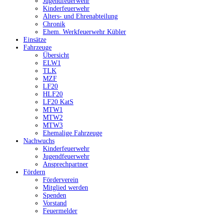
Jugendfeuerwehr
Kinderfeuerwehr
Alters- und Ehrenabteilung
Chronik
Ehem. Werkfeuerwehr Kübler
Einsätze
Fahrzeuge
Übersicht
ELW1
TLK
MZF
LF20
HLF20
LF20 KatS
MTW1
MTW2
MTW3
Ehemalige Fahrzeuge
Nachwuchs
Kinderfeuerwehr
Jugendfeuerwehr
Ansprechpartner
Fördern
Förderverein
Mitglied werden
Spenden
Vorstand
Feuermelder