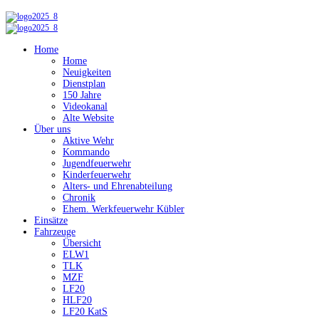
Home
Home
Neuigkeiten
Dienstplan
150 Jahre
Videokanal
Alte Website
Über uns
Aktive Wehr
Kommando
Jugendfeuerwehr
Kinderfeuerwehr
Alters- und Ehrenabteilung
Chronik
Ehem. Werkfeuerwehr Kübler
Einsätze
Fahrzeuge
Übersicht
ELW1
TLK
MZF
LF20
HLF20
LF20 KatS