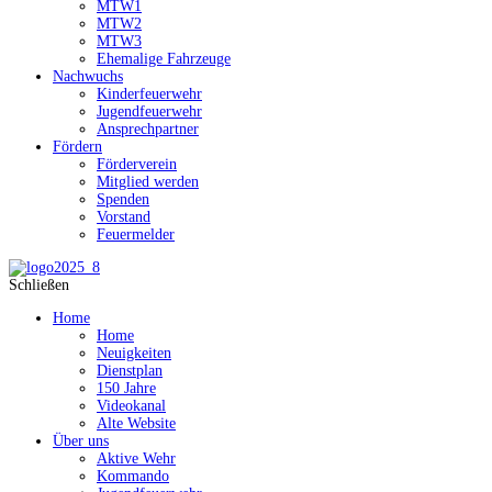
MTW1
MTW2
MTW3
Ehemalige Fahrzeuge
Nachwuchs
Kinderfeuerwehr
Jugendfeuerwehr
Ansprechpartner
Fördern
Förderverein
Mitglied werden
Spenden
Vorstand
Feuermelder
Schließen
Home
Home
Neuigkeiten
Dienstplan
150 Jahre
Videokanal
Alte Website
Über uns
Aktive Wehr
Kommando