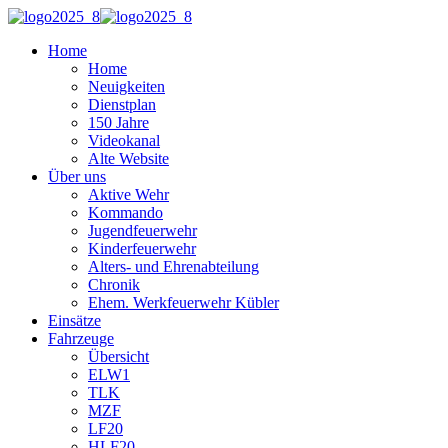
Home
Home
Neuigkeiten
Dienstplan
150 Jahre
Videokanal
Alte Website
Über uns
Aktive Wehr
Kommando
Jugendfeuerwehr
Kinderfeuerwehr
Alters- und Ehrenabteilung
Chronik
Ehem. Werkfeuerwehr Kübler
Einsätze
Fahrzeuge
Übersicht
ELW1
TLK
MZF
LF20
HLF20