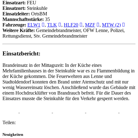
Einsatzart:
FEU
Einsatzort:
Steinkuhle
Einsatzleiter:
OrtsBM
Mannschaftsstärke:
35
Fahrzeuge:
ELW1
,
TLK
,
HLF20
,
MZF
,
MTW (2)
Weitere Kräfte:
Gemeindebrandmeister, OFW Lenne, Polizei,
Rettungsdienst, Stv. Gemeindebrandmeister
Einsatzbericht:
Brandeinsatz in der Mittagszeit: In der Küche eines
Mehrfamilienhauses in der Steinkuhle war es zu Flammenbildung in
der Küche gekommen. Die Feuerwehren aus Lenne und
Stadtoldendorf konnten den Brand unter Atemschutz und mit nur
wenig Wassereinsatz löschen. Anschließend wurde das Gebäude mit
einem Hochdrucklüfter von Brandrauch befreit. Für die Dauer des
Einsatzes musste die Steinkuhle für den Verkehr gesperrt werden.
Teilen:
Neuigkeiten