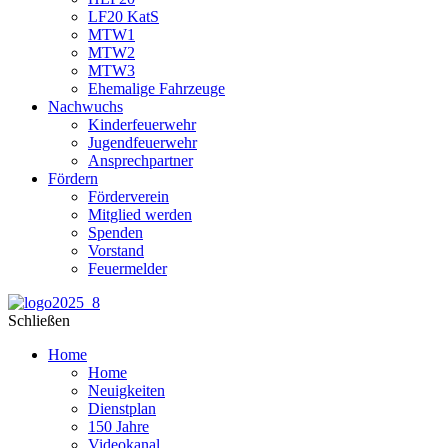
LF20 KatS
MTW1
MTW2
MTW3
Ehemalige Fahrzeuge
Nachwuchs
Kinderfeuerwehr
Jugendfeuerwehr
Ansprechpartner
Fördern
Förderverein
Mitglied werden
Spenden
Vorstand
Feuermelder
Schließen
Home
Home
Neuigkeiten
Dienstplan
150 Jahre
Videokanal