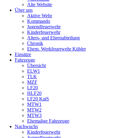
Alte Website
Über uns
Aktive Wehr
Kommando
Jugendfeuerwehr
Kinderfeuerwehr
Alters- und Ehrenabteilung
Chronik
Ehem. Werkfeuerwehr Kübler
Einsätze
Fahrzeuge
Übersicht
ELW1
TLK
MZF
LF20
HLF20
LF20 KatS
MTW1
MTW2
MTW3
Ehemalige Fahrzeuge
Nachwuchs
Kinderfeuerwehr
Jugendfeuerwehr