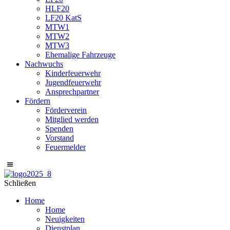
HLF20
LF20 KatS
MTW1
MTW2
MTW3
Ehemalige Fahrzeuge
Nachwuchs
Kinderfeuerwehr
Jugendfeuerwehr
Ansprechpartner
Fördern
Förderverein
Mitglied werden
Spenden
Vorstand
Feuermelder
Schließen
Home
Home
Neuigkeiten
Dienstplan