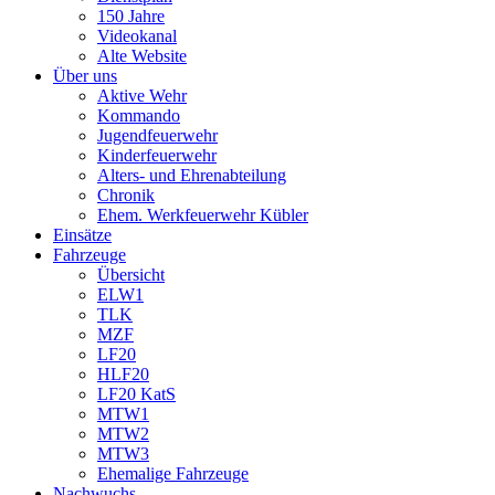
150 Jahre
Videokanal
Alte Website
Über uns
Aktive Wehr
Kommando
Jugendfeuerwehr
Kinderfeuerwehr
Alters- und Ehrenabteilung
Chronik
Ehem. Werkfeuerwehr Kübler
Einsätze
Fahrzeuge
Übersicht
ELW1
TLK
MZF
LF20
HLF20
LF20 KatS
MTW1
MTW2
MTW3
Ehemalige Fahrzeuge
Nachwuchs