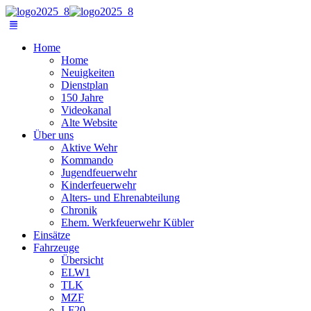
Home
Home
Neuigkeiten
Dienstplan
150 Jahre
Videokanal
Alte Website
Über uns
Aktive Wehr
Kommando
Jugendfeuerwehr
Kinderfeuerwehr
Alters- und Ehrenabteilung
Chronik
Ehem. Werkfeuerwehr Kübler
Einsätze
Fahrzeuge
Übersicht
ELW1
TLK
MZF
LF20