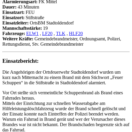
Alarmierungsart:
FK Mittel
Dauer:
43 Minuten
Einsatzart:
FEU
Einsatzort:
Stiftstraße
Einsatzleiter:
OrtsBM Stadtoldendorf
Mannschaftsstärke:
19
Fahrzeuge:
ELW1
,
LF20
,
TLK
,
HLF20
Weitere Kräfte:
Gemeindebrandmeister, Ordnungsamt, Polizei,
Rettungsdienst, Stv. Gemeindebrandmeister
Einsatzbericht:
Die Angehörigen der Ortsfeuerwehr Stadtoldendorf wurden um
kurz nach Mitternacht zu einem Brand mit dem Stichwort „Feuer
Schuppen“ in die Stiftstraße in Stadtoldendorf alarmiert.
Vor Ort stellte sich vermeintliche Schuppenbrand als Brand eines
Fahrrades heraus.
Mittels der Einrichtung zur schnellen Wasserabgabe am
Hilfeleistungslöschfahrzeug wurde der Brand schnell gelöscht und
der Einsatz konnte nach Eintreffen der Polizei beendet werden.
Warum ein Fahrrad in Brand gerät und wer der Verursacher dieses
Brandes war ist nicht bekannt. Der Brandschaden begrenzte sich auf
das Fahrrad.