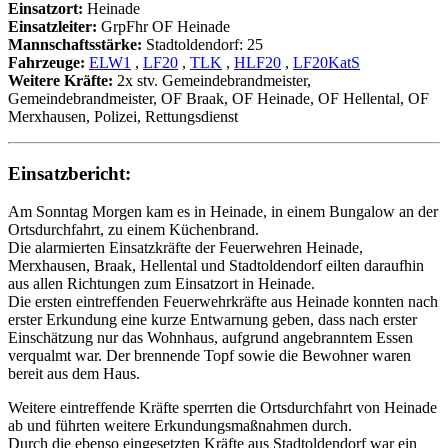
Einsatzort:
Heinade
Einsatzleiter:
GrpFhr OF Heinade
Mannschaftsstärke:
Stadtoldendorf: 25
Fahrzeuge:
ELW1
,
LF20
,
TLK
,
HLF20
,
LF20KatS
Weitere Kräfte:
2x stv. Gemeindebrandmeister,
Gemeindebrandmeister, OF Braak, OF Heinade, OF Hellental, OF
Merxhausen, Polizei, Rettungsdienst
Einsatzbericht:
Am Sonntag Morgen kam es in Heinade, in einem Bungalow an der
Ortsdurchfahrt, zu einem Küchenbrand.
Die alarmierten Einsatzkräfte der Feuerwehren Heinade,
Merxhausen, Braak, Hellental und Stadtoldendorf eilten daraufhin
aus allen Richtungen zum Einsatzort in Heinade.
Die ersten eintreffenden Feuerwehrkräfte aus Heinade konnten nach
erster Erkundung eine kurze Entwarnung geben, dass nach erster
Einschätzung nur das Wohnhaus, aufgrund angebranntem Essen
verqualmt war. Der brennende Topf sowie die Bewohner waren
bereit aus dem Haus.
Weitere eintreffende Kräfte sperrten die Ortsdurchfahrt von Heinade
ab und führten weitere Erkundungsmaßnahmen durch.
Durch die ebenso eingesetzten Kräfte aus Stadtoldendorf war ein