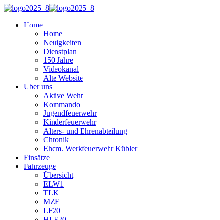
Home
Home
Neuigkeiten
Dienstplan
150 Jahre
Videokanal
Alte Website
Über uns
Aktive Wehr
Kommando
Jugendfeuerwehr
Kinderfeuerwehr
Alters- und Ehrenabteilung
Chronik
Ehem. Werkfeuerwehr Kübler
Einsätze
Fahrzeuge
Übersicht
ELW1
TLK
MZF
LF20
HLF20