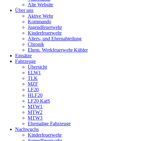
Alte Website
Über uns
Aktive Wehr
Kommando
Jugendfeuerwehr
Kinderfeuerwehr
Alters- und Ehrenabteilung
Chronik
Ehem. Werkfeuerwehr Kübler
Einsätze
Fahrzeuge
Übersicht
ELW1
TLK
MZF
LF20
HLF20
LF20 KatS
MTW1
MTW2
MTW3
Ehemalige Fahrzeuge
Nachwuchs
Kinderfeuerwehr
Jugendfeuerwehr