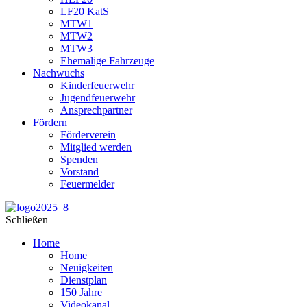
LF20 KatS
MTW1
MTW2
MTW3
Ehemalige Fahrzeuge
Nachwuchs
Kinderfeuerwehr
Jugendfeuerwehr
Ansprechpartner
Fördern
Förderverein
Mitglied werden
Spenden
Vorstand
Feuermelder
Schließen
Home
Home
Neuigkeiten
Dienstplan
150 Jahre
Videokanal