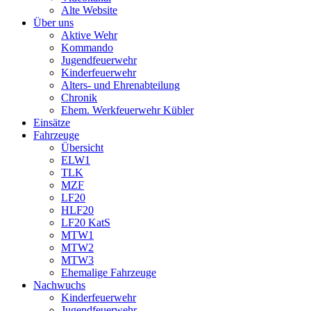
Alte Website
Über uns
Aktive Wehr
Kommando
Jugendfeuerwehr
Kinderfeuerwehr
Alters- und Ehrenabteilung
Chronik
Ehem. Werkfeuerwehr Kübler
Einsätze
Fahrzeuge
Übersicht
ELW1
TLK
MZF
LF20
HLF20
LF20 KatS
MTW1
MTW2
MTW3
Ehemalige Fahrzeuge
Nachwuchs
Kinderfeuerwehr
Jugendfeuerwehr