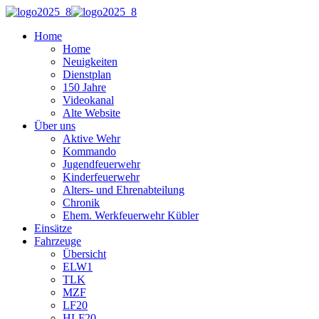
Home
Home
Neuigkeiten
Dienstplan
150 Jahre
Videokanal
Alte Website
Über uns
Aktive Wehr
Kommando
Jugendfeuerwehr
Kinderfeuerwehr
Alters- und Ehrenabteilung
Chronik
Ehem. Werkfeuerwehr Kübler
Einsätze
Fahrzeuge
Übersicht
ELW1
TLK
MZF
LF20
HLF20