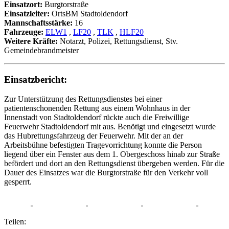
Einsatzort:
Burgtorstraße
Einsatzleiter:
OrtsBM Stadtoldendorf
Mannschaftsstärke:
16
Fahrzeuge:
ELW1
,
LF20
,
TLK
,
HLF20
Weitere Kräfte:
Notarzt, Polizei, Rettungsdienst, Stv.
Gemeindebrandmeister
Einsatzbericht:
Zur Unterstützung des Rettungsdienstes bei einer
patientenschonenden Rettung aus einem Wohnhaus in der
Innenstadt von Stadtoldendorf rückte auch die Freiwillige
Feuerwehr Stadtoldendorf mit aus. Benötigt und eingesetzt wurde
das Hubrettungsfahrzeug der Feuerwehr. Mit der an der
Arbeitsbühne befestigten Tragevorrichtung konnte die Person
liegend über ein Fenster aus dem 1. Obergeschoss hinab zur Straße
befördert und dort an den Rettungsdienst übergeben werden. Für die
Dauer des Einsatzes war die Burgtorstraße für den Verkehr voll
gesperrt.
Teilen: