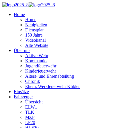
Home
Home
Neuigkeiten
Dienstplan
150 Jahre
Videokanal
Alte Website
Über uns
Aktive Wehr
Kommando
Jugendfeuerwehr
Kinderfeuerwehr
Alters- und Ehrenabteilung
Chronik
Ehem. Werkfeuerwehr Kübler
Einsätze
Fahrzeuge
Übersicht
ELW1
TLK
MZF
LF20
HLF20