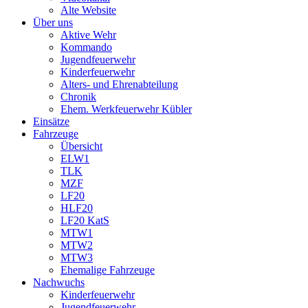
Alte Website
Über uns
Aktive Wehr
Kommando
Jugendfeuerwehr
Kinderfeuerwehr
Alters- und Ehrenabteilung
Chronik
Ehem. Werkfeuerwehr Kübler
Einsätze
Fahrzeuge
Übersicht
ELW1
TLK
MZF
LF20
HLF20
LF20 KatS
MTW1
MTW2
MTW3
Ehemalige Fahrzeuge
Nachwuchs
Kinderfeuerwehr
Jugendfeuerwehr