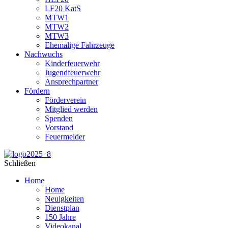
LF20 KatS
MTW1
MTW2
MTW3
Ehemalige Fahrzeuge
Nachwuchs
Kinderfeuerwehr
Jugendfeuerwehr
Ansprechpartner
Fördern
Förderverein
Mitglied werden
Spenden
Vorstand
Feuermelder
Schließen
Home
Home
Neuigkeiten
Dienstplan
150 Jahre
Videokanal